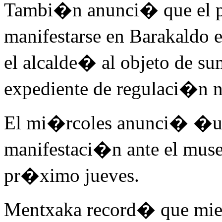
Tambi�n anunci� que el p
manifestarse en Barakaldo 
el alcalde� al objeto de s
expediente de regulaci�n no
El mi�rcoles anunci� �un
manifestaci�n ante el mus
pr�ximo jueves.
Mentxaka record� que mie