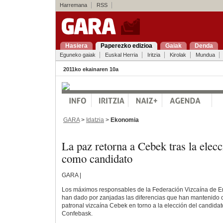
Harremana
RSS
Hasiera
Paperezko edizioa
Gaiak
Denda
Eguneko gaiak
Euskal Herria
Iritzia
Kirolak
Mundua
2011ko ekainaren 10a
GARA
>
Idatzia
>
Ekonomia
La paz retorna a Cebek tras la ele
como candidato
GARA |
Los máximos responsables de la Federación Vizcaína de 
han dado por zanjadas las diferencias que han mantenido c
patronal vizcaína Cebek en torno a la elección del candidat
Confebask.