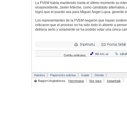
La FVEM había mantenido hasta el último momento su inten
vicepresidente, Javier Arteche, como candidato alternativo
logró que el puesto sea para Miguel Ángel Lujua, gerente d
Los representantes de la FVEM negaron que hayan sosten
criticaron que el proceso no ha sido todo lo abierto a per
debiera serlo y solamente se ha podido votar una única can
Gehitu artikuloa:
Hasiera
Paperezko edizioa
Gaiak
Denda
� Baigorri Argitaletxea
Harremana
Nor gara
Iragarkiak