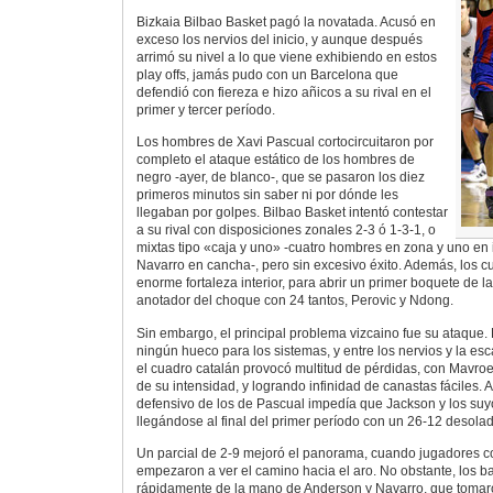
Bizkaia Bilbao Basket pagó la novatada. Acusó en
exceso los nervios del inicio, y aunque después
arrimó su nivel a lo que viene exhibiendo en estos
play offs, jamás pudo con un Barcelona que
defendió con fiereza e hizo añicos a su rival en el
primer y tercer período.
Los hombres de Xavi Pascual cortocircuitaron por
completo el ataque estático de los hombres de
negro -ayer, de blanco-, que se pasaron los diez
primeros minutos sin saber ni por dónde les
llegaban por golpes. Bilbao Basket intentó contestar
a su rival con disposiciones zonales 2-3 ó 1-3-1, o
mixtas tipo «caja y uno» -cuatro hombres en zona y uno en 
Navarro en cancha-, pero sin excesivo éxito. Además, los cu
enorme fortaleza interior, para abrir un primer boquete de
anotador del choque con 24 tantos, Perovic y Ndong.
Sin embargo, el principal problema vizcaino fue su ataque.
ningún hueco para los sistemas, y entre los nervios y la esc
el cuadro catalán provocó multitud de pérdidas, con Mavroe
de su intensidad, y logrando infinidad de canastas fáciles.
defensivo de los de Pascual impedía que Jackson y los suyo
llegándose al final del primer período con un 26-12 desolad
Un parcial de 2-9 mejoró el panorama, cuando jugadores co
empezaron a ver el camino hacia el aro. No obstante, los 
rápidamente de la mano de Anderson y Navarro, que tomaro