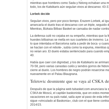
mientras que hombres como Sada y Ndong echaban una ma
todo, los de Katsikaris aún seguían vivos al descanso: 43-3
Lorbek decide
Seguían vivos, pero por poco tiempo. Erazem Lorbek, al igua
arrancaría el duelo tras el descanso con un triple, seguido
Mientras, Bizkaia Bilbao Basket se cansaba de nadar contra
La defensa culé no cejaba en su empeño, mientras que la fe 
huestes bilbainas se metía en sus cuarteles de invierno. La 
lo que intentaba el Barcelona salía a pedir de boca -y cuan
se hacían con el rebote-, subía como la espuma, mientras 
no veían aro. El duelo estaba sentenciado para cuando empe
40.
Había que caer con dignidad, y los de Katsikaris se arrima
70-58, pero varias canastas culés y sendos gorros de Ndon
cierre al duelo. Los hombres de negro podrán resarcirse m
nuevamente en el Palau Blaugrana.
Teletovic desmiente que se vaya al CSKA d
Después de que la página web tubasket.com anunciara la sa
CSKA de Moscú, el capitán baskonista, que en estos momen
vacaciones en su país natal, salía ayer al paso de esta inf
sigue «vinculado al Baskonia», club con el que tiene contr
2014/15.