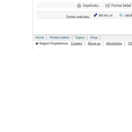
Gehitu artikuloa:
Home
Printed edition
Topics
Shop
� Baigorri Argitaletxea
Contact
About us
Advertising
R