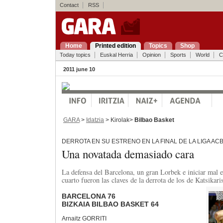
Contact
RSS
Home
Printed edition
Topics
Shop
Today topics
Euskal Herria
Opinion
Sports
World
C
2011 june 10
GARA
>
Idatzia
> Kirolak>
Bilbao Basket
DERROTA EN SU ESTRENO EN LA FINAL DE LA LIGA AC
Una novatada demasiado cara
La defensa del Barcelona, un gran Lorbek e iniciar mal el
cuarto fueron las claves de la derrota de los de Katsikari
BARCELONA 76
BIZKAIA BILBAO BASKET 64
Arnaitz GORRITI