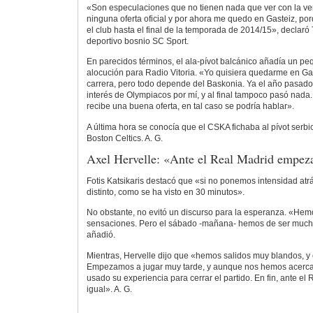
«Son especulaciones que no tienen nada que ver con la ve
ninguna oferta oficial y por ahora me quedo en Gasteiz, por
el club hasta el final de la temporada de 2014/15», declaró T
deportivo bosnio SC Sport.
En parecidos términos, el ala-pívot balcánico añadía un p
alocución para Radio Vitoria. «Yo quisiera quedarme en Gast
carrera, pero todo depende del Baskonia. Ya el año pasado
interés de Olympiacos por mí, y al final tampoco pasó nada. 
recibe una buena oferta, en tal caso se podría hablar».
A última hora se conocía que el CSKA fichaba al pívot serbi
Boston Celtics. A. G.
Axel Hervelle: «Ante el Real Madrid empeza
Fotis Katsikaris destacó que «si no ponemos intensidad at
distinto, como se ha visto en 30 minutos».
No obstante, no evitó un discurso para la esperanza. «H
sensaciones. Pero el sábado -mañana- hemos de ser much
añadió.
Mientras, Hervelle dijo que «hemos salidos muy blandos, y 
Empezamos a jugar muy tarde, y aunque nos hemos acerca
usado su experiencia para cerrar el partido. En fin, ante 
igual». A. G.