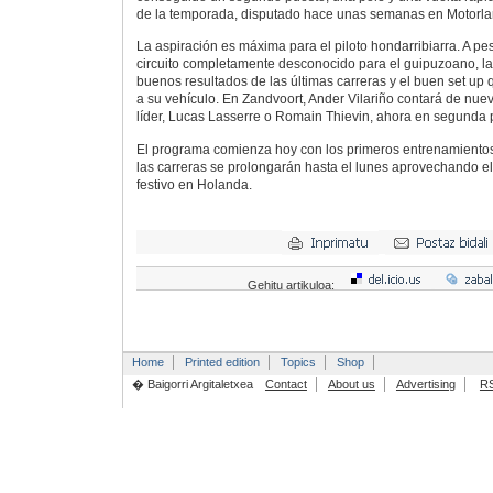
de la temporada, disputado hace unas semanas en Motorla
La aspiración es máxima para el piloto hondarribiarra. A pes
circuito completamente desconocido para el guipuzoano, la c
buenos resultados de las últimas carreras y el buen set up
a su vehículo. En Zandvoort, Ander Vilariño contará de nuev
líder, Lucas Lasserre o Romain Thievin, ahora en segunda 
El programa comienza hoy con los primeros entrenamientos
las carreras se prolongarán hasta el lunes aprovechando e
festivo en Holanda.
Gehitu artikuloa:
Home
Printed edition
Topics
Shop
� Baigorri Argitaletxea
Contact
About us
Advertising
R