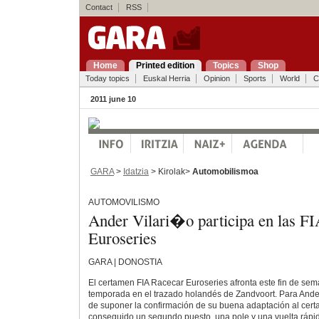
Contact
RSS
Home
Printed edition
Topics
Shop
Today topics
Euskal Herria
Opinion
Sports
World
C
2011 june 10
GARA
>
Idatzia
> Kirolak>
Automobilismoa
AUTOMOVILISMO
Ander Vilari�o participa en las F
Euroseries
GARA | DONOSTIA
El certamen FIA Racecar Euroseries afronta este fin de sema
temporada en el trazado holandés de Zandvoort. Para Ander
de suponer la confirmación de su buena adaptación al cer
conseguido un segundo puesto, una pole y una vuelta rápi