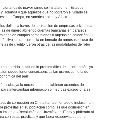
funcionarios de mayor rango se instalaron en Estados
 y Holanda y que aquellos que no lograron el visado se
este de Europa, en América Latina y África.
os delitos a través de la creación de empresas privadas a
cias de dinero abriendo cuentas bancarias en paraisos
versiones en campos como bienes o objetos de colección. El
efectivo, la transferencia en formato de remesas, el uso de
rjetas de crédito fueron otras de las modalidades de robo
 ha querido incidir en la problemática de la corrupción, ya
uación puede tener consecuencias tan graves como la de
conómica del país.
n, subraya la necesidad de establecer acuerdos de
para intercambiar información o medidas excepcionales
casos de corrupción en China han aumentado e incluso han
de protestas en su población como las que ocurrieron en
do imitar la «Revolución del Jazmín» de Túnez y pidiendo al
a con estas prácticas y que fuera «supervisado por el