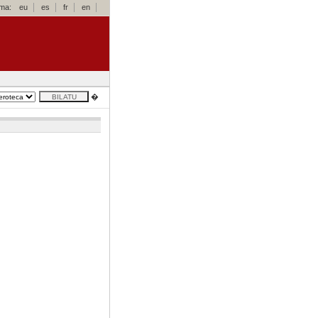
oma:
eu
es
fr
en
�