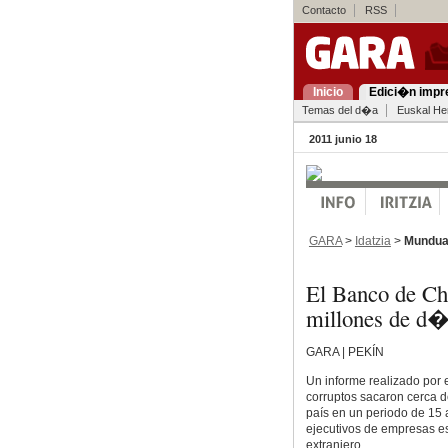
Contacto
RSS
Inicio
Edici�n impr
Temas del d�a
Euskal Her
2011 junio 18
GARA
>
Idatzia
>
Mundu
El Banco de Ch
millones de d�
GARA | PEKÍN
Un informe realizado por 
corruptos sacaron cerca d
país en un periodo de 15 
ejecutivos de empresas es
extranjero.