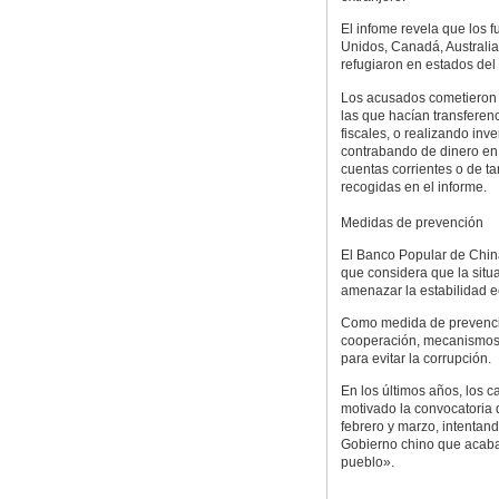
El infome revela que los 
Unidos, Canadá, Australia
refugiaron en estados del 
Los acusados cometieron l
las que hacían transferen
fiscales, o realizando in
contrabando de dinero en 
cuentas corrientes o de ta
recogidas en el informe.
Medidas de prevención
El Banco Popular de China
que considera que la sit
amenazar la estabilidad e
Como medida de prevenció
cooperación, mecanismos 
para evitar la corrupción.
En los últimos años, los 
motivado la convocatoria 
febrero y marzo, intentan
Gobierno chino que acabar
pueblo».