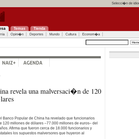
Selecci�n de idi
esa
Temas
Tienda
ria
Opini�n
Deportes
Mundo
Cultura
Econom�a
a
ina revela una malversaci�n de 120
lares
el Banco Popular de China ha revelado que funcionarios
e 120 millones de dólares –77.000 millones de euros– del
años. Afirma que fueron cerca de 18.000 funcionarios y
tatales los supuestos malversores que huyeron al