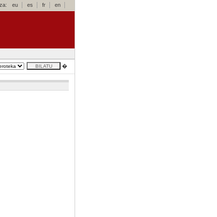
za:
eu
es
fr
en
�