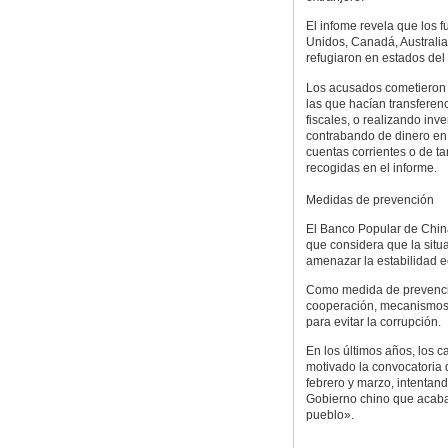
El infome revela que los 
Unidos, Canadá, Australia
refugiaron en estados del 
Los acusados cometieron l
las que hacían transferen
fiscales, o realizando in
contrabando de dinero en 
cuentas corrientes o de ta
recogidas en el informe.
Medidas de prevención
El Banco Popular de China
que considera que la sit
amenazar la estabilidad e
Como medida de prevenció
cooperación, mecanismos 
para evitar la corrupción.
En los últimos años, los 
motivado la convocatoria 
febrero y marzo, intentan
Gobierno chino que acabar
pueblo».