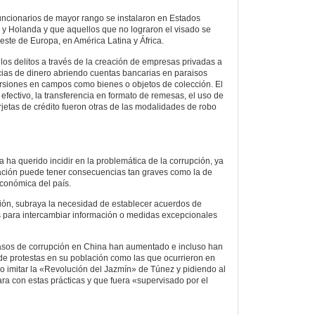
funcionarios de mayor rango se instalaron en Estados
 y Holanda y que aquellos que no lograron el visado se
este de Europa, en América Latina y África.
os delitos a través de la creación de empresas privadas a
cias de dinero abriendo cuentas bancarias en paraisos
versiones en campos como bienes o objetos de colección. El
efectivo, la transferencia en formato de remesas, el uso de
rjetas de crédito fueron otras de las modalidades de robo
 ha querido incidir en la problemática de la corrupción, ya
uación puede tener consecuencias tan graves como la de
conómica del país.
n, subraya la necesidad de establecer acuerdos de
para intercambiar información o medidas excepcionales
casos de corrupción en China han aumentado e incluso han
de protestas en su población como las que ocurrieron en
do imitar la «Revolución del Jazmín» de Túnez y pidiendo al
a con estas prácticas y que fuera «supervisado por el