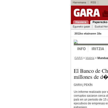
Harremana
RSS
Hasiera
Paperezko 
Eguneko gaiak
Euskal Her
2011ko ekainaren 18a
GARA
>
Idatzia
>
Mundu
El Banco de Ch
millones de d�
GARA | PEKÍN
Un informe realizado por 
corruptos sacaron cerca d
país en un periodo de 15 
ejecutivos de empresas es
extranjero.