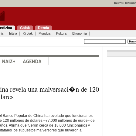
Hautatu hizkunt
edizioa
Gaiak
Denda
ria
Iritzia
Kirolak
Mundua
Kultura
Ekonomia
a
ina revela una malversaci�n de 120
lares
el Banco Popular de China ha revelado que funcionarios
e 120 millones de dólares –77.000 millones de euros– del
años. Afirma que fueron cerca de 18.000 funcionarios y
tatales los supuestos malversores que huyeron al