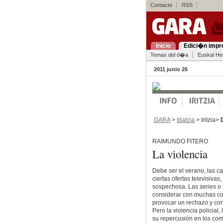
Contacto
RSS
Inicio
Edici�n impr
Temas del d�a
Euskal Her
2011 junio 26
GARA
>
Idatzia
> Iritzia>
RAIMUNDO FITERO
La violencia
Debe ser el verano, las ca
ciertas ofertas televisiva
sospechosa. Las series o 
considerar con muchas com
provocar un rechazo y con 
Pero la violencia policial
su repercusión en los comp