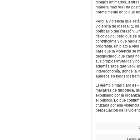
dibujos animados, u otras
manera más realista posib
normalmente en lo que nos
Pero la violencia que está
violencia de los reality, 
políticas o del corazón, 
físico obvio, pero que se b
contrincante y que nadie
programa, un plato a Aída 
para que la violencia se 
desquiciado, que cada noc
sus propios invitados y no
además sabe que Veo7 es 
Intereconomía, donde la vi
aparece en todos los tra
El ejemplo más claro es «
macarras de discoteca, qu
expulsado por la organizac
el público. Lo que confirm
cruzada por esa violencia
perpetuación de la viole
Gehitu a