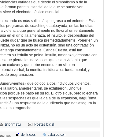
 violencias variadas que desde el simbolismo o de la
le forman parte sustancial de lo que se puede ver
 sirve el electrodoméstico esencial.
 creciendo es más sutil, más peligrosa a mi entender. Es la
de los programas de coaching o autoayuda, en las tertulias
Una violencia que generalmente no lleva al enfrentamiento
asa en el grito, la amenaza, el insulto, el desprestigio del
 puede dudar que se busca premeditadamente. Poner en un
Nizar, no es un acto de distensión, sino una contratación
mantenga constantemente. Carlos Cuesta, está tan
he en su tertulia se pelea, insulta, amenaza, desbarra con
 es que pierda los nervios, es que es un violento que
un cadáver y que debe encontrar un sitio en
olencia verbal, la mentira insidiosa, es fundamental, y
mos de programación.
Supervivientes» que colocó a dos individuos violentos,
e la liaron, amedrentaron, se exhibieron. Uno fue
ión porque se pasó en su rol. El otro sigue, pero lo echará
a las sospechas es que la gala de la expulsión, larguísima,
 recibió una respuesta de la audiencia que nos asegura la
ncia como enganche.
rtikuloa: