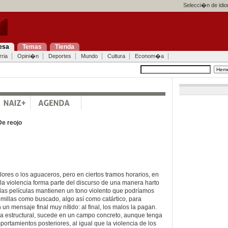
Selecci�n de idi
esa
Temas
Tienda
ria
Opini�n
Deportes
Mundo
Cultura
Econom�a
De reojo
lores o los aguaceros, pero en ciertos tramos horarios, en
s, la violencia forma parte del discurso de una manera harto
las películas mantienen un tono violento que podríamos
illas como buscado, algo así como catártico, para
un mensaje final muy nítido: al final, los malos la pagan.
, la estructural, sucede en un campo concreto, aunque tenga
ortamientos posteriores, al igual que la violencia de los