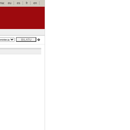
oma:
eu
es
fr
en
�