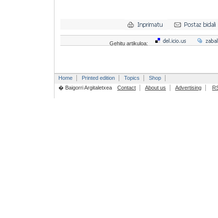
Gehitu artikuloa:
Home
Printed edition
Topics
Shop
� Baigorri Argitaletxea
Contact
About us
Advertising
R