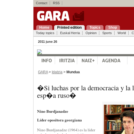
Contact
RSS
Home
Printed edition
Topics
Shop
Today topics
Euskal Herria
Opinion
Sports
World
C
2011 june 26
GARA
>
Idatzia
>
Mundua
�Si luchas por la democracia y la l
esp�a ruso�
Nino Burdjanadze
Líder opositora georgiana
Nino Burdjanadze (1964) es la líder