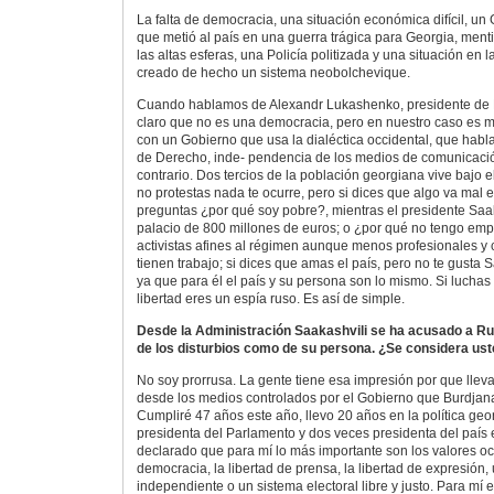
La falta de democracia, una situación económica difícil, u
que metió al país en una guerra trágica para Georgia, menti
las altas esferas, una Policía politizada y una situación en 
creado de hecho un sistema neobolchevique.
Cuando hablamos de Alexandr Lukashenko, presidente de Bi
claro que no es una democracia, pero en nuestro caso es m
con un Gobierno que usa la dialéctica occidental, que hab
de Derecho, inde- pendencia de los medios de comunicació
contrario. Dos tercios de la población georgiana vive bajo el
no protestas nada te ocurre, pero si dices que algo va mal en
preguntas ¿por qué soy pobre?, mientras el presidente Saa
palacio de 800 millones de euros; o ¿por qué no tengo empl
activistas afines al régimen aunque menos profesionales y
tienen trabajo; si dices que amas el país, pero no te gusta Sa
ya que para él el país y su persona son lo mismo. Si luchas
libertad eres un espía ruso. Es así de simple.
Desde la Administración Saakashvili se ha acusado a Rus
de los disturbios como de su persona. ¿Se considera ust
No soy prorrusa. La gente tiene esa impresión por que lle
desde los medios controlados por el Gobierno que Burdjan
Cumpliré 47 años este año, llevo 20 años en la política ge
presidenta del Parlamento y dos veces presidenta del país
declarado que para mí lo más importante son los valores oc
democracia, la libertad de prensa, la libertad de expresión, 
independiente o un sistema electoral libre y justo. Para mí 