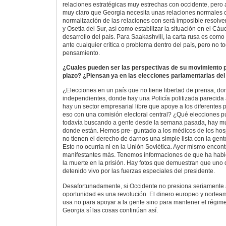
relaciones estratégicas muy estrechas con occidente, pero
muy claro que Georgia necesita unas relaciones normales 
normalización de las relaciones con será imposible resolve
y Osetia del Sur, así como estabilizar la situación en el Cáu
desarrollo del país. Para Saakashvili, la carta rusa es com
ante cualquier crítica o problema dentro del país, pero no t
pensamiento.
¿Cuales pueden ser las perspectivas de su movimiento p
plazo? ¿Piensan ya en las elecciones parlamentarias del
¿Elecciones en un país que no tiene libertad de prensa, d
independientes, donde hay una Policía politizada parecida
hay un sector empresarial libre que apoye a los diferentes pa
eso con una comisión electoral central? ¿Qué elecciones
todavía buscando a gente desde la semana pasada, hay 
donde están. Hemos pre- guntado a los médicos de los hospi
no tienen el derecho de darnos una simple lista con la gen
Esto no ocurría ni en la Unión Soviética. Ayer mismo encon
manifestantes más. Tenemos informaciones de que ha habi
la muerte en la prisión. Hay fotos que demuestran que uno 
detenido vivo por las fuerzas especiales del presidente.
Desafortunadamente, si Occidente no presiona seriamente a
oportunidad es una revolución. El dinero europeo y norteam
usa no para apoyar a la gente sino para mantener el régim
Georgia sí las cosas continúan así.