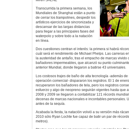
Transcurrida la primera semana, los
Mundiales de Shanghai están a punto
de cerrar los trampolines, despedir los
artísticos ejercicios de sincronizada y
descansar de las largas distancias
para llegar a las principales fases del
waterpolo y sobre todo a la natación
en línea.
Dos cuestiones centran el interés: la primera si habrá réc
cuál será el rendimiento de Michael Phelps. Las carreras 
la austeridad de antaño, tras el empacho de marcas vivido 
bañadores impermeables, que alcanzó su punto culminant
anterior Mundial, donde llegaron a batirse 43 universales.
Los costosos trajes de baño de alta tecnología -además de
operación comercial- dispararon los registros. El 1 de ener
recuperaron los bañadores de tela, pero los registros con
esfuerzo y algo de neopreno seguirán vigentes hasta que a
2008 y 2009 se llegaron a contabilizar 121 récords mundi
decenas de marcas nacionales e incontables personales. U
antes de la sequía.
Acabada la fiesta, la natación volvió a su versión más rácana
2010 sólo Ryan Lochte fue capaz de batir un par de récords 
metros).