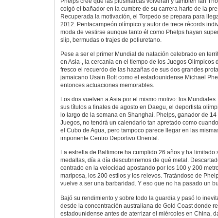
Phelps cree que las plusmarcas volverán y también Ian Tho
colgó el bañador en la cumbre de su carrera harto de la pre
Recuperada la motivación, el Torpedo se prepara para lleg
2012. Pentacampeón olímpico y autor de trece récords indivi
moda de vestirse aunque tanto él como Phelps hayan super
slip, bermudas o trajes de poliuretano.
Pese a ser el primer Mundial de natación celebrado en terri
en Asia-, la cercanía en el tiempo de los Juegos Olímpicos 
fresco el recuerdo de las hazañas de sus dos grandes protag
jamaicano Usain Bolt como el estadounidense Michael Phe
entonces actuaciones memorables.
Los dos vuelven a Asia por el mismo motivo: los Mundiales. 
sus títulos a finales de agosto en Daegu, el deportista olím
lo largo de la semana en Shanghai. Phelps, ganador de 14 t
Juegos, no tendrá un calendario tan apretado como cuando
el Cubo de Agua, pero tampoco parece llegar en las misma
imponente Centro Deportivo Oriental.
La estrella de Baltimore ha cumplido 26 años y ha limitado 
medallas, día a día descubriremos de qué metal. Descartado
centrado en la velocidad apostando por los 100 y 200 metros
mariposa, los 200 estilos y los relevos. Tratándose de Phe
vuelve a ser una barbaridad. Y eso que no ha pasado un b
Bajó su rendimiento y sobre todo la guardia y pasó lo inevit
desde la concentración australiana de Gold Coast donde re
estadounidense antes de aterrizar el miércoles en China, d