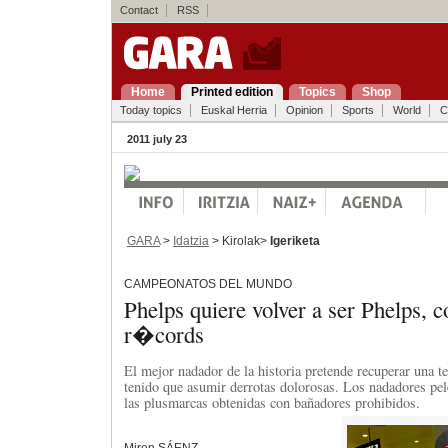
Contact
RSS
Home
Printed edition
Topics
Shop
Today topics
Euskal Herria
Opinion
Sports
World
C
2011 july 23
GARA
>
Idatzia
> Kirolak>
Igeriketa
CAMPEONATOS DEL MUNDO
Phelps quiere volver a ser Phelps, c
r�cords
El mejor nadador de la historia pretende recuperar una t
tenido que asumir derrotas dolorosas. Los nadadores pe
las plusmarcas obtenidas con bañadores prohibidos.
Miren SÁENZ