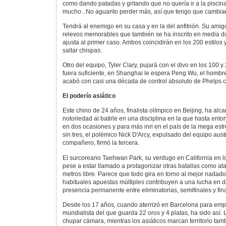
como dando patadas y gritando que no quería ir a la pisci
mucho...No aguanto perder más, así que tengo que cambiar
Tendrá al enemigo en su casa y en la del anfitrión. Su am
relevos memorables que también se ha inscrito en media d
ajusta al primer caso. Ambos coincidirán en los 200 estilos 
saltar chispas.
Otro del equipo, Tyler Clary, pujará con el divo en los 100 y
fuera suficiente, en Shanghai le espera Peng Wu, el homb
acabó con casi una década de control absoluto de Phelps 
El poderío asiático
Este chino de 24 años, finalista olímpico en Beijing, ha alc
notoriedad al batirle en una disciplina en la que hasta ento
en dos ocasiones y para más inri en el país de la mega est
sin tres, el polémico Nick D'Arcy, expulsado del equipo aust
compañero, firmó la tercera.
El surcoreano Taehwan Park, su verdugo en California en lo
pese a estar llamado a protagonizar otras batallas como at
metros libre. Parece que todo gira en torno al mejor nadador
habituales apuestas múltiples contribuyen a una lucha en d
presencia permanente entre eliminatorias, semifinales y fin
Desde los 17 años, cuando aterrizó en Barcelona para emp
mundialista del que guarda 22 oros y 4 platas, ha sido así.
chupar cámara, mientras los asiáticos marcan territorio tam