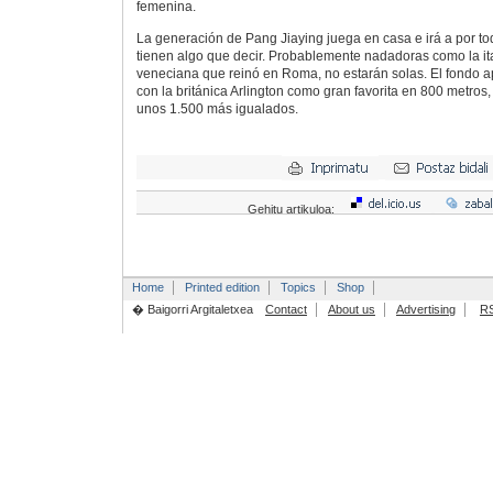
femenina.
La generación de Pang Jiaying juega en casa e irá a por t
tienen algo que decir. Probablemente nadadoras como la ital
veneciana que reinó en Roma, no estarán solas. El fondo a
con la británica Arlington como gran favorita en 800 metros,
unos 1.500 más igualados.
Gehitu artikuloa:
Home
Printed edition
Topics
Shop
� Baigorri Argitaletxea
Contact
About us
Advertising
R