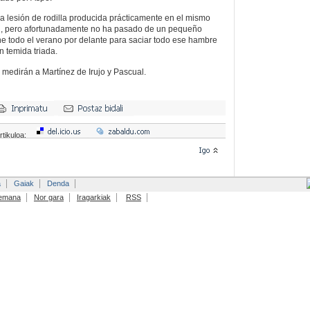
ga lesión de rodilla producida prácticamente en el mismo
ron, pero afortunadamente no ha pasado de un pequeño
ne todo el verano por delante para saciar todo ese hambre
n temida triada.
 medirán a Martínez de Irujo y Pascual.
rtikuloa:
a
Gaiak
Denda
emana
Nor gara
Iragarkiak
RSS