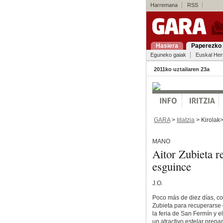
Harremana
RSS
Hasiera
Paperezko 
Eguneko gaiak
Euskal Her
2011ko uztailaren 23a
GARA
>
Idatzia
> Kirolak
MANO
Aitor Zubieta r
esguince
J.O.
Poco más de diez días, co
Zubieta para recuperarse d
la feria de San Fermín y e
un atractivo estelar prepa