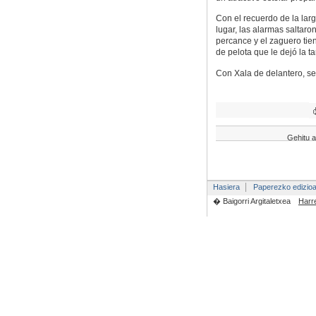
Con el recuerdo de la lar
lugar, las alarmas salta
percance y el zaguero tie
de pelota que le dejó la ta
Con Xala de delantero, se
Gehitu a
Hasiera
Paperezko edizio
� Baigorri Argitaletxea
Harr