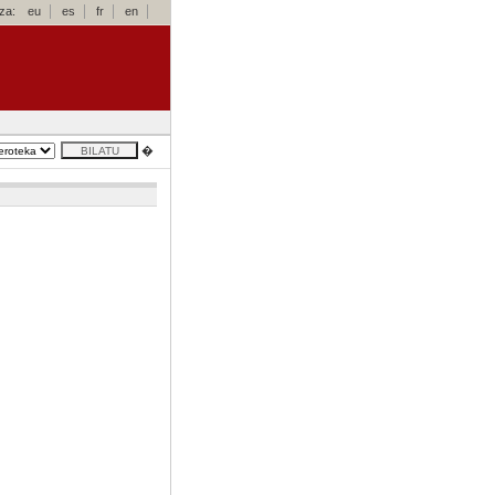
za:
eu
es
fr
en
�