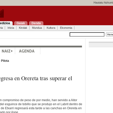
Hautatu hizkunt
edizioa
Gaiak
Denda
ria
Iritzia
Kirolak
Mundua
Kultura
Ekonomia
>
Pilota
egresa en Orereta tras superar el
n compromiso de peso de por medio, han servido a Aitor
el esguince de tobillo que se produjo en el Labrit dentro de
l de Etxarri regresará esta tarde a las canchas en Orereta en
rado por Aspe.