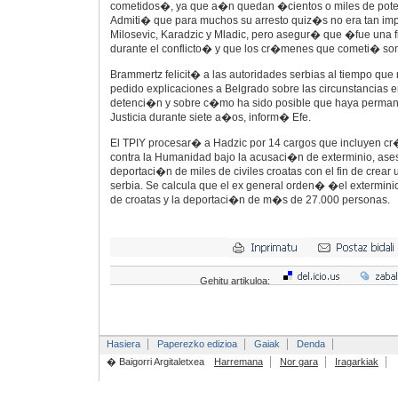
cometidos�, ya que a�n quedan �cientos o miles de pote
Admiti� que para muchos su arresto quiz�s no era tan imp
Milosevic, Karadzic y Mladic, pero asegur� que �fue una f
durante el conflicto� y que los cr�menes que cometi� so
Brammertz felicit� a las autoridades serbias al tiempo que
pedido explicaciones a Belgrado sobre las circunstancias e
detenci�n y sobre c�mo ha sido posible que haya perman
Justicia durante siete a�os, inform� Efe.
El TPIY procesar� a Hadzic por 14 cargos que incluyen c
contra la Humanidad bajo la acusaci�n de exterminio, asesi
deportaci�n de miles de civiles croatas con el fin de cre
serbia. Se calcula que el ex general orden� �el extermini
de croatas y la deportaci�n de m�s de 27.000 personas.
Gehitu artikuloa:
Hasiera
Paperezko edizioa
Gaiak
Denda
� Baigorri Argitaletxea
Harremana
Nor gara
Iragarkiak