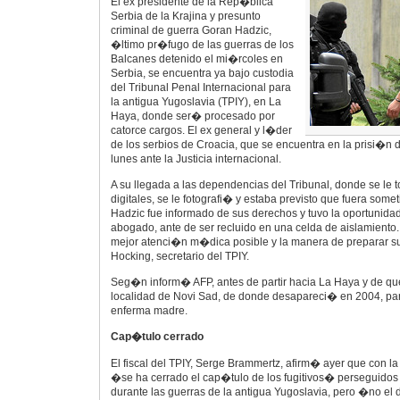
El ex presidente de la Rep�blica
Serbia de la Krajina y presunto
criminal de guerra Goran Hadzic,
�ltimo pr�fugo de las guerras de los
Balcanes detenido el mi�rcoles en
Serbia, se encuentra ya bajo custodia
del Tribunal Penal Internacional para
la antigua Yugoslavia (TPIY), en La
Haya, donde ser� procesado por
catorce cargos. El ex general y l�der
de los serbios de Croacia, que se encuentra en la prisi�n 
lunes ante la Justicia internacional.
A su llegada a las dependencias del Tribunal, donde se le 
digitales, se le fotografi� y estaba previsto que fuera so
Hadzic fue informado de sus derechos y tuvo la oportunida
abogado, ante de ser recluido en una celda de aislamiento
mejor atenci�n m�dica posible y la manera de preparar 
Hocking, secretario del TPIY.
Seg�n inform� AFP, antes de partir hacia La Haya y de que
localidad de Novi Sad, de donde desapareci� en 2004, para
enferma madre.
Cap�tulo cerrado
El fiscal del TPIY, Serge Brammertz, afirm� ayer que con l
�se ha cerrado el cap�tulo de los fugitivos� perseguido
durante las guerras de la antigua Yugoslavia, pero �no el