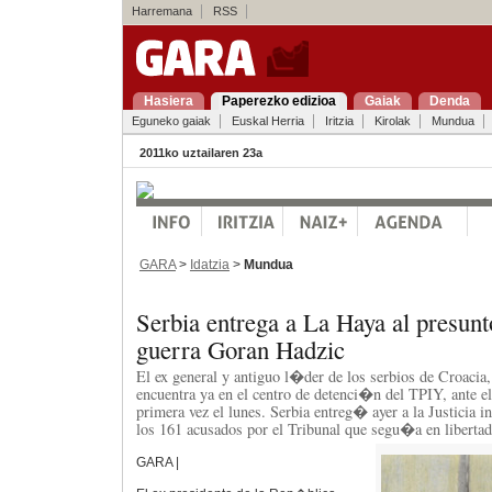
Harremana
RSS
Hasiera
Paperezko edizioa
Gaiak
Denda
Eguneko gaiak
Euskal Herria
Iritzia
Kirolak
Mundua
2011ko uztailaren 23a
GARA
>
Idatzia
>
Mundua
Serbia entrega a La Haya al presunt
guerra Goran Hadzic
El ex general y antiguo l�der de los serbios de Croacia
encuentra ya en el centro de detenci�n del TPIY, ante 
primera vez el lunes. Serbia entreg� ayer a la Justicia i
los 161 acusados por el Tribunal que segu�a en libertad
GARA |