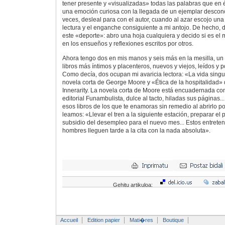
tener presente y «visualizadas» todas las palabras que en él
una emoción curiosa con la llegada de un ejemplar descon
veces, desleal para con el autor, cuando al azar escojo un
lectura y el enganche consiguiente a mi antojo. De hecho, 
este «deporte»: abro una hoja cualquiera y decido si es el
en los ensueños y reflexiones escritos por otros.
Ahora tengo dos en mis manos y seis más en la mesilla, un 
libros más íntimos y placenteros, nuevos y viejos, leídos y p
Como decía, dos ocupan mi avaricia lectora: «La vida singu
novela corta de George Moore y «Ética de la hospitalidad» 
Innerarity. La novela corta de Moore está encuadernada con
editorial Funambulista, dulce al tacto, hiladas sus páginas...
esos libros de los que te enamoras sin remedio al abrirlo p
leamos: «Llevar el tren a la siguiente estación, preparar el
subsidio del desempleo para el nuevo mes... Estos entrete
hombres lleguen tarde a la cita con la nada absoluta».
Gehitu artikuloa:
Accueil
Edition papier
Mati�res
Boutique