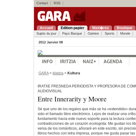
Contact
RSS
Accueil
Edition papier
Mati�res
Boutique
Sujets du jour
Pays Basque
Opinion
Sports
Monde
2012 Janvier 08
GARA
>
Idatzia
>
Kultura
IRATXE FRESNEDA PERIODISTA Y PROFESORA DE CO
AUDIOVISUAL
Entre Innerarity y Moore
Sé que uno de los regalos que más se ha «extendido» dura
sido el llamado libro electrónico. Lejos de realizar una crít
fundamento hacia este nuevo soporte para la lectura confie
contradicciones de un corazón ecologista: Me gustan los lib
venia de los románticos, añoraré en este escrito, sin precisi
libros hechos con letra impresa, porque me gusta pasar las p