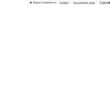
� Baigorri Argitaletxea
Contact
Qui sommes nous
Publicit