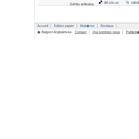
Gehitu artikuloa:
Accueil
Edition papier
Mati�res
Boutique
� Baigorri Argitaletxea
Contact
Qui sommes nous
Publicit