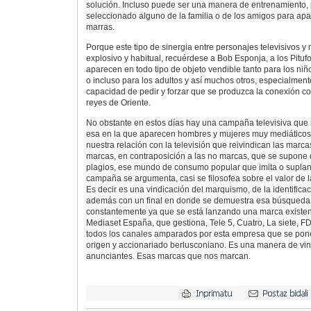
solución. Incluso puede ser una manera de entrenamiento, 
seleccionado alguno de la familia o de los amigos para apa
marras.
Porque este tipo de sinergia entre personajes televisivos 
explosivo y habitual, recuérdese a Bob Esponja, a los Pitu
aparecen en todo tipo de objeto vendible tanto para los ni
o incluso para los adultos y así muchos otros, especialment
capacidad de pedir y forzar que se produzca la conexión co
reyes de Oriente.
No obstante en estos días hay una campaña televisiva que
esa en la que aparecen hombres y mujeres muy mediáticos,
nuestra relación con la televisión que reivindican las marcas
marcas, en contraposición a las no marcas, que se supone q
plagios, ese mundo de consumo popular que imita o suplant
campaña se argumenta, casi se filosofea sobre el valor de 
Es decir es una vindicación del marquismo, de la identificac
además con un final en donde se demuestra esa búsqueda 
constantemente ya que se está lanzando una marca existe
Mediaset España, que gestiona, Tele 5, Cuatro, La siete, FDF
todos los canales amparados por esta empresa que se pone
origen y accionariado berlusconiano. Es una manera de vin
anunciantes. Esas marcas que nos marcan.