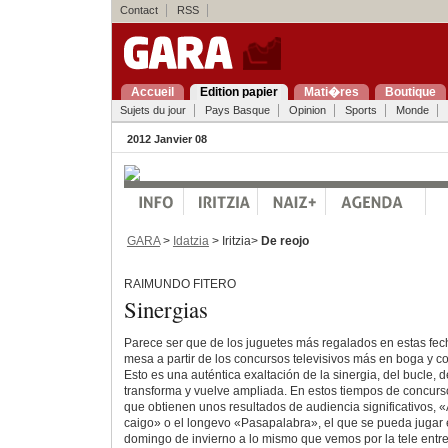
Contact
RSS
Accueil
Edition papier
Mati�res
Boutique
Sujets du jour
Pays Basque
Opinion
Sports
Monde
2012 Janvier 08
GARA
>
Idatzia
> Iritzia>
De reojo
RAIMUNDO FITERO
Sinergias
Parece ser que de los juguetes más regalados en estas fec
mesa a partir de los concursos televisivos más en boga y c
Esto es una auténtica exaltación de la sinergia, del bucle, 
transforma y vuelve ampliada. En estos tiempos de concurso
que obtienen unos resultados de audiencia significativos, 
caigo» o el longevo «Pasapalabra», el que se pueda jugar e
domingo de invierno a lo mismo que vemos por la tele ent