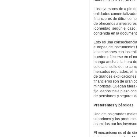
Los inversores de a pie d
entidades comercializador
financieros de difícil com
de ofrecerlos a inversore
idoneidad, según el caso.
contenida en la documentac
Esto es una consecuencia 
europea de instrumentos f
las relaciones con las en
pueden ofrecerse en el me
manga ancha a la hora de f
coloca el sello de no compl
mercados regulados, el me
de grandes explicaciones 
financieros son de gran c
minoristas. Quedan fuera 
fijo, depósitos a plazo co
de pensiones y seguros d
Preferentes y pérdidas
Uno de los grandes males 
subprime» y los productos
asumidas por los inverso
El mecanismo es el de si