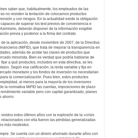
eben saber que, habitualmente, los empleados de las
as no resisten la tentación de colocarnos productos
prensión y con riesgos. En la actualidad existe la obligación
s capaces de superar los test previos de conveniencia e
 Asimismo, deberán disponer de la información exigible
ión previa y posterior a la firma del contrato.
de la aplicación, desde noviembre de 2007, de la Directiva
inancieros (MiFID), que trata de mejorar la transparencia en
tidades, además de acotar las clases de productos que
rcado minorista. Bien es verdad que podría hablarse de
ijar a qué productos, incluidos en esta directiva, se les
ejos. Según esa calificación, la renta variable y fija en
rcado monetario y los fondos de inversión no necesitarían
para la comercialización. Pues bien, estos productos
omplejidad, al menos para la mayoría de los inversores
de la normativa MiFID las cuentas, imposiciones de plazo
n rendimiento variable pero con capital garantizado, planes
e ahorro.
vividos estos últimos años con la explosión de la «crisis
 relacionados con ella fueron las pérdidas generalizadas
res más modestos.
empre. Se cuenta con un dinero ahorrado durante años con