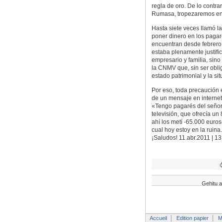
regla de oro. De lo contr
Rumasa, tropezaremos en
Hasta siete veces llamó l
poner dinero en los paga
encuentran desde febrero 
estaba plenamente justific
empresario y familia, sino
la CNMV que, sin ser obli
estado patrimonial y la sit
Por eso, toda precaución 
de un mensaje en internet
«Tengo pagarés del señor
televisión, que ofrecía un
ahí los metí -65.000 euro
cual hoy estoy en la rui
¡Saludos! 11.abr.2011 | 13
Gehitu a
Accueil
Edition papier
M