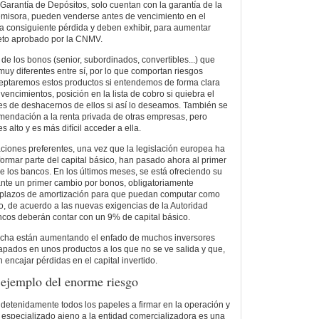
 Garantía de Depósitos, solo cuentan con la garantía de la
emisora, pueden venderse antes de vencimiento en el
a consiguiente pérdida y deben exhibir, para aumentar
leto aprobado por la CNMV.
de los bonos (senior, subordinados, convertibles...) que
muy diferentes entre sí, por lo que comportan riesgos
ceptaremos estos productos si entendemos de forma clara
vencimientos, posición en la lista de cobro si quiebra el
les de deshacernos de ellos si así lo deseamos. También se
mendación a la renta privada de otras empresas, pero
 alto y es más difícil acceder a ella.
aciones preferentes, una vez que la legislación europea ha
formar parte del capital básico, han pasado ahora al primer
e los bancos. En los últimos meses, se está ofreciendo su
nte un primer cambio por bonos, obligatoriamente
s plazos de amortización para que puedan computar como
io, de acuerdo a las nuevas exigencias de la Autoridad
cos deberán contar con un 9% de capital básico.
rcha están aumentando el enfado de muchos inversores
rapados en unos productos a los que no se ve salida y que,
 encajar pérdidas en el capital invertido.
ejemplo del enorme riesgo
er detenidamente todos los papeles a firmar en la operación y
especializado ajeno a la entidad comercializadora es una