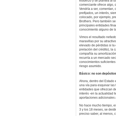
esfuerzo y se plantea al b
comerciante ofrece algo, q
Vendría a ser, comentan, 
prefijados, un interés, si
colocado, por ejemplo, pr
Brothers. Pero también se
principales entidades fina
conocimiento alguno de la 
Vimos el resultado nefast
maravillas por su atractiv
elevado de pérdidas si la
prelación del crédito), la
compañía su amortización 
recurría a un mercado sec
conocimientos suficientes 
riesgo asumido.
Básico: no son depósito
Ahora, dentro del Estado 
una vía para esquivar las 
entidades que ofrezcan de
interés -en la actualidad 
aportaciones adicionales 
No hace mucho tiempo, est
3 y los 18 meses, se destin
preciso saber, al menos, 