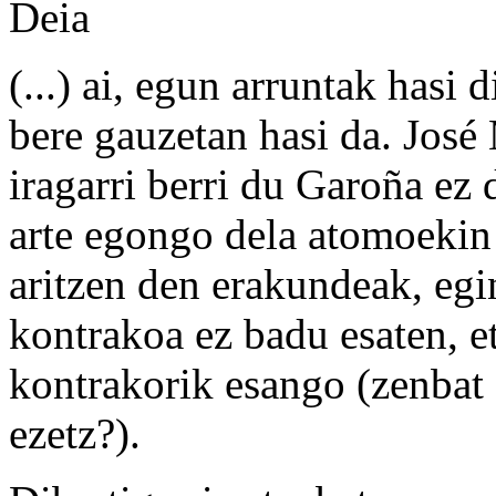
Deia
(...) ai, egun arruntak hasi 
bere gauzetan hasi da. José
iragarri berri du Garoña ez 
arte egongo dela atomoekin 
aritzen den erakundeak, egi
kontrakoa ez badu esaten, e
kontrakorik esango (zenbat 
ezetz?).