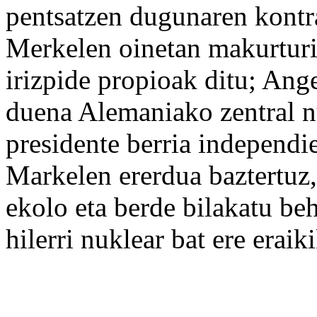
pentsatzen dugunaren kont
Merkelen oinetan makurturi
irizpide propioak ditu; An
duena Alemaniako zentral n
presidente berria independi
Markelen ererdua baztertuz
ekolo eta berde bilakatu be
hilerri nuklear bat ere era