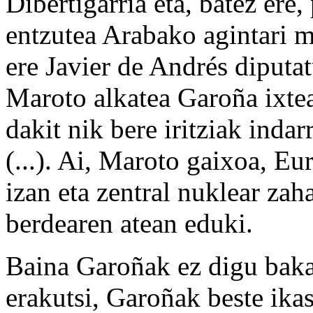
Dibertigarria eta, batez ere,
entzutea Arabako agintari m
ere Javier de Andrés diputa
Maroto alkatea Garoña ixtea
dakit nik bere iritziak inda
(...). Ai, Maroto gaixoa, E
izan eta zentral nuklear zah
berdearen atean eduki.
Baina Garoñak ez digu baka
erakutsi, Garoñak beste ikas