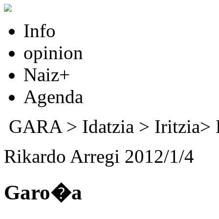
Info
opinion
Naiz+
Agenda
GARA
>
Idatzia
> Iritzia>
Rikardo Arregi 2012/1/4
Garo�a