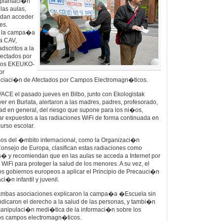
implantaci�n
las aulas,
edan acceder
es.
 la campa�a
a CAV,
dscritos a la
ectados por
cos EKEUKO-
or
iaci�n de Afectados por Campos Electromagn�ticos.
CE el pasado jueves en Bilbo, junto con Ekologistak
 en Burlata, alertaron a las madres, padres, profesorado,
edad en general, del riesgo que supone para los ni�os,
r expuestos a las radiaciones WiFi de forma continuada en
curso escolar.
s del �mbito internacional, como la Organizaci�n
Consejo de Europa, clasifican estas radiaciones como
y recomiendan que en las aulas se acceda a Internet por
a WiFi para proteger la salud de los menores. A su vez, el
s gobiernos europeos a aplicar el Principio de Precauci�n
i�n infantil y juvenil.
, ambas asociaciones explicaron la campa�a �Escuela sin
ndicaron el derecho a la salud de las personas, y tambi�n
a manipulaci�n medi�tica de la informaci�n sobre los
 los campos electromagn�ticos.