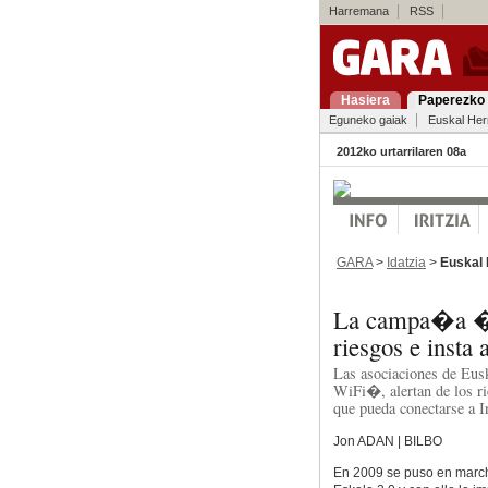
Harremana
RSS
Hasiera
Paperezko 
Eguneko gaiak
Euskal Her
2012ko urtarrilaren 08a
GARA
>
Idatzia
>
Euskal 
La campa�a �E
riesgos e insta 
Las asociaciones de Eus
WiFi�, alertan de los ri
que pueda conectarse a I
Jon ADAN | BILBO
En 2009 se puso en march