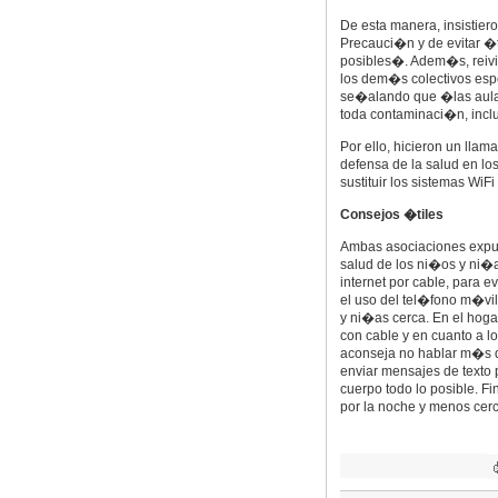
De esta manera, insistier
Precauci�n y de evitar �
posibles�. Adem�s, reivi
los dem�s colectivos espe
se�alando que �las aulas
toda contaminaci�n, incl
Por ello, hicieron un lla
defensa de la salud en lo
sustituir los sistemas WiF
Consejos �tiles
Ambas asociaciones expus
salud de los ni�os y ni�
internet por cable, para 
el uso del tel�fono m�vi
y ni�as cerca. En el hoga
con cable y en cuanto a l
aconseja no hablar m�s de
enviar mensajes de texto 
cuerpo todo lo posible. F
por la noche y menos cerc