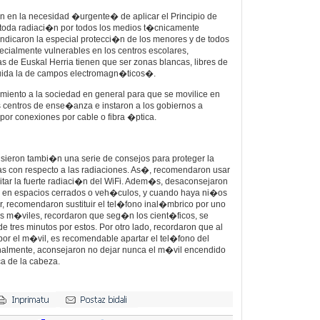
on en la necesidad �urgente� de aplicar el Principio de
toda radiaci�n por todos los medios t�cnicamente
ndicaron la especial protecci�n de los menores y de todos
cialmente vulnerables en los centros escolares,
 de Euskal Herria tienen que ser zonas blancas, libres de
uida la de campos electromagn�ticos�.
mamiento a la sociedad en general para que se movilice en
s centros de ense�anza e instaron a los gobiernos a
i por conexiones por cable o fibra �ptica.
ieron tambi�n una serie de consejos para proteger la
as con respecto a las radiaciones. As�, recomendaron usar
evitar la fuerte radiaci�n del WiFi. Adem�s, desaconsejaron
l en espacios cerrados o veh�culos, y cuando haya ni�os
r, recomendaron sustituir el tel�fono inal�mbrico por uno
os m�viles, recordaron que seg�n los cient�ficos, se
 tres minutos por estos. Por otro lado, recordaron que al
por el m�vil, es recomendable apartar el tel�fono del
inalmente, aconsejaron no dejar nunca el m�vil encendido
a de la cabeza.