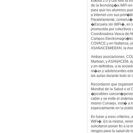
Eskola 2.0 y con ello la 
de la tecnolog�a WiFi en 
para que los alumnos pu
a Internet con sus port�til
Paralelamente, comenz�
�Escuela sin WiFi�, en l
promovida por colectivos a
Coordinadora Vasca de Af
Campos Electromagn�ti
COVACE y en Nafarroa, p
ASANACEM/EEKN, la Asoc
Ambas asociaciones, COVA
Martxan, y ASANACEM, ayer
y en definitiva, a la soci
ni�as y adolescentes esta
las aulas durante todo el 
Recordaron que organismo
Mundial de la Salud o el 
�posibles cancer�genas� 
cable y se evite el sistem
mismo Consejo, inst� a lo
especialmente en la poblac
En base a esos criterios
WiFi�. En la misma, reivi
solicitaron poner fin a l
riesgos para la salud de