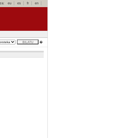
za:
eu
es
fr
en
�