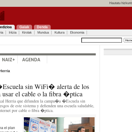
Hautatu hizkunt
edizioa
Gaiak
Denda
ria
Iritzia
Kirolak
Mundua
Kultura
Ekonomia
Herria
scuela sin WiFi� alerta de los
a usar el cable o la fibra �ptica
kal Herria que difunden la campa�a �Escuela sin
esgos de este sistema y defienden una escuela saludable,
nternet por cable o fibra �ptica.
a el plan