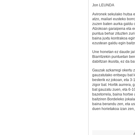
Jon LEUNDA
Avironek sekulako hutsa 
atzo, mailari eusteko borr
zuzen baten aurka galdu 
Atzokoan garaipena eta e
puntua behar zituzten zuri
baina juxtu kontrakoa egin
ezustean galdu egin baitzu
Une honetan ez daude jait
Biarritzekin puntuetan ber
dabiltzan ikusita, ez da ba
Gauzak azkarregi okertu z
gauzatutako entsegu bat lo
besterik ez jokoan, eta 3-1
zigor bat. Hortik aurrera,
bat gauzatu zuen, eta 6-1
bazetorrela, baina hortxe 
baitziren Bordeleko jokala
baina berandu zen, eta us
duen horietakoa izan zen,