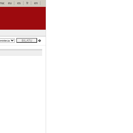
oma:
eu
es
fr
en
�