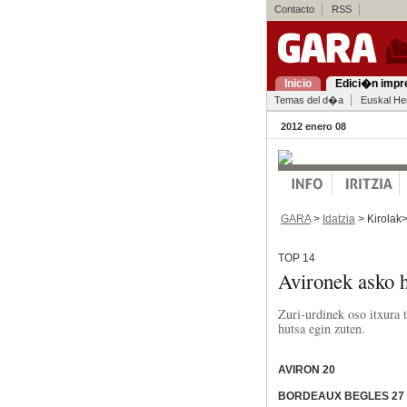
Contacto
RSS
Inicio
Edici�n impr
Temas del d�a
Euskal Her
2012 enero 08
GARA
>
Idatzia
> Kirolak
TOP 14
Avironek asko h
Zuri-urdinek oso itxura 
hutsa egin zuten.
AVIRON 20
BORDEAUX BEGLES 27