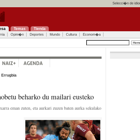
Selecci�n de idi
esa
Temas
Tienda
ria
Opini�n
Deportes
Mundo
Cultura
Econom�a
>
Errugbia
obetu beharko du mailari eusteko
txarra eman zuten, eta aurkari zuzen baten aurka sekulako