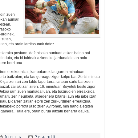
egin zuen
okan aurkari
ostean.
rasoko
-urdinek,
 zuten,
ten, eta orain larritasunak datoz.
sierako postuan, defentsako puntuari esker, baina bai
dinduta, eta bi taldeak azkeneko jardunaldietan nola
tere berri ona.
iren etxekoentzat, kanpotarrek laugarren minutuan
rtu baitzuten, eta lau geroago zigor-kolpe bat. Zortzi minutu
0 galtzen ari zen talde lapurtarra, tartean sartu baitzuen
 gauzak zailak izan ziren. 16. minutuan Boyetek beste zigor
0ekoa jarri zuen markagailuan, eta bazirudien erreakzioa
amaitu zen neurketa, atsedenera bitarte jaun eta jabe izan
riak. Bigarren zatian etorri zen zuri-urdinen erreakzioa,
tekabeko porrota jaso zuen Avironek, min handia egiten
 gainera. Hala ere, orain burua altxatu beharra dauka.