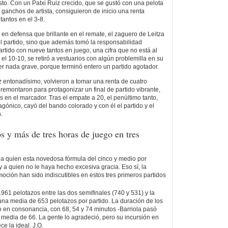
sto. Con un Patxi Ruiz crecido, que se gustó con una pelota
ganchos de artista, consiguieron de inicio una renta
tantos en el 3-8.
 en defensa que brillante en el remate, el zaguero de Leitza
el partido, sino que además tomó la responsabilidad
partido con nueve tantos en juego, una cifra que no está al
el 10-10, se retiró a vestuarios con algún problemilla en su
er nada grave, porque terminó entero un partido agotador.
 entonadísimo, volvieron a tomar una renta de cuatro
 remontaron para protagonizar un final de partido vibrante,
s en el marcador. Tras el empate a 20, el penúltimo tanto,
agónico, cayó del bando colorado y con él el partido y el
.
s y más de tres horas de juego en tres
a quien esta novedosa fórmula del cinco y medio por
 a quien no le haya hecho excesiva gracia. Eso sí, la
moción han sido indiscutibles en estos tres primeros partidos
.961 pelotazos entre las dos semifinales (740 y 531) y la
 una media de 653 pelotazos por partido. La duración de los
 en consonancia, con 68, 54 y 74 minutos -Barriola pasó
a media de 66. La gente lo agradeció, pero su incursión en
e la ideal. J.O.