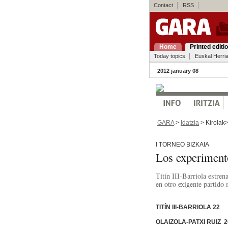
Contact
RSS
Home
Printed editi
Today topics
Euskal Herri
2012 january 08
GARA
>
Idatzia
> Kirolak
I TORNEO BIZKAIA
Los experiment
Titín III-Barriola estre
en otro exigente partido
TITÍN III-BARRIOLA 22
OLAIZOLA-PATXI RUIZ 2