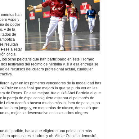
erimentos han
pero Aspe y
gio de poder
, y de la
ultados de
rambótica
re resultan
 Pese a estar
ón oficial
 los ocho pelotaris que han participado en este I Torneo
dos festivales del recinto de Miribilla y, si a esa entrega se
dad de recursos del cuadro profesional actual, cualquier
ractiva.
virtieron ayer en los primeros vencedores de la modalidad tras
txi Ruiz en una final que mejoró lo que se pudo ver en las
era de Reyes. En esta mejora, fue quizá Abel Barriola el que
e la pareja de Aspe consiguiera estrenar el palmarés de
 de Leitza acertó a buscar mucho más la línea de pasa, supo
trara tanto en juego y, en momentos de atasco, demostró que
cursos, mejor se desenvuelve en los cuadros alegres.
ue del partido, hasta que eligieron una pelota con más
olló en apenas tres cuadros y ahí Aimar Olaizola demostró,