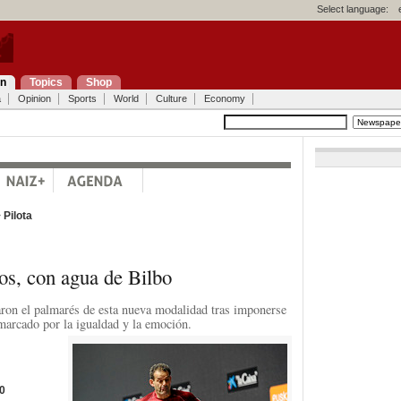
Select language:
on
Topics
Shop
a
Opinion
Sports
World
Culture
Economy
>
Pilota
os, con agua de Bilbo
naron el palmarés de esta nueva modalidad tras imponerse
 marcado por la igualdad y la emoción.
0