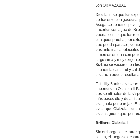
Jon ORMAZABAL
Dice la frase que los exp
de hacerse con gaseosa, 
Asegarce tienen el privile
hacerlos con agua de Bilbo
buena, con lo que los res
cualquier prueba, por ext
que pueda parecer, siemp
bastante más apetecibles.
inmersos en una competici
larguísima y muy exigente,
Bizkaia se vaciaron en los 
le unen la cantidad y cali
distancia puede resultar at
Titín III y Barriola se con
imponerse a Olaizola II-Pa
dos semifinales de la vísp
más pasos dio y de ahí qu
esta jaula por parejas. El
evitar que Olaizola II en
es el zaguero que, por re
Brillante Olaizola II
Sin embargo, en el arranq
salida, el juego se desarr