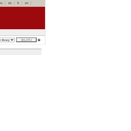
eu
es
fr
en
�