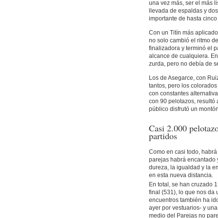
una vez más, ser el más li
llevada de espaldas y dos 
importante de hasta cinco 
Con un Titín más aplicado
no solo cambió el ritmo d
finalizadora y terminó el 
alcance de cualquiera. En 
zurda, pero no debía de s
Los de Asegarce, con Ruiz
tantos, pero los colorados
con constantes alternativa
con 90 pelotazos, resultó 
público disfrutó un montón
Casi 2.000 pelotazo
partidos
Como en casi todo, habrá 
parejas habrá encantado y
dureza, la igualdad y la e
en esta nueva distancia.
En total, se han cruzado 1
final (531), lo que nos da
encuentros también ha ido
ayer por vestuarios- y un
medio del Parejas no parec