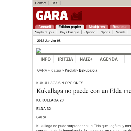
Contact
RSS
Accueil
Edition papier
Mati�res
Boutique
Sujets du jour
Pays Basque
Opinion
Sports
Monde
2012 Janvier 08
GARA
>
Idatzia
> Kirolak>
Eskubaloia
KUKULLAGA SIN OPCIONES
Kukullaga no puede con un Elda me
KUKULLAGA 23
ELDA 32
GARA
Kukullaga no pudo sorprender a un Elda que llegó muy ment
consciente de la importancia de los puntos en su objetivo de