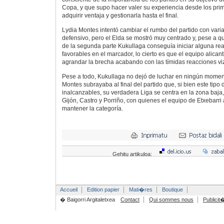
Copa, y que supo hacer valer su experiencia desde los pri
adquirir ventaja y gestionarla hasta el final.
Lydia Montes intentó cambiar el rumbo del partido con vari
defensivo, pero el Elda se mostró muy centrado y, pese a
de la segunda parte Kukullaga conseguía iniciar alguna rea
favorables en el marcador, lo cierto es que el equipo alicant
agrandar la brecha acabando con las tímidas reacciones vi
Pese a todo, Kukullaga no dejó de luchar en ningún momen
Montes subrayaba al final del partido que, si bien este tipo 
inalcanzables, su verdadera Liga se centra en la zona baja
Gijón, Castro y Porriño, con quienes el equipo de Etxebarr
mantener la categoría.
Gehitu artikuloa:
Accueil
Edition papier
Mati�res
Boutique
� Baigorri Argitaletxea
Contact
Qui sommes nous
Publicit