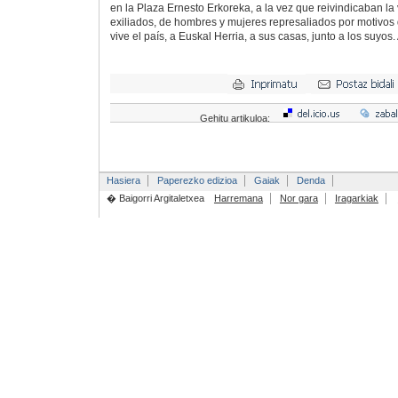
en la Plaza Ernesto Erkoreka, a la vez que reivindicaban la
exiliados, de hombres y mujeres represaliados por motivos d
vive el país, a Euskal Herria, a sus casas, junto a los suyos.
Gehitu artikuloa:
Hasiera
Paperezko edizioa
Gaiak
Denda
� Baigorri Argitaletxea
Harremana
Nor gara
Iragarkiak