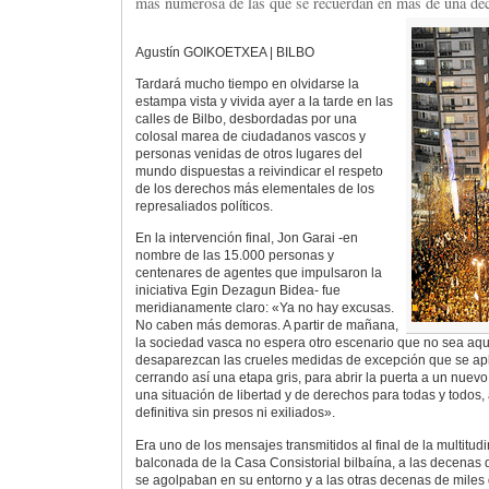
más numerosa de las que se recuerdan en más de una dé
Agustín GOIKOETXEA | BILBO
Tardará mucho tiempo en olvidarse la
estampa vista y vivida ayer a la tarde en las
calles de Bilbo, desbordadas por una
colosal marea de ciudadanos vascos y
personas venidas de otros lugares del
mundo dispuestas a reivindicar el respeto
de los derechos más elementales de los
represaliados políticos.
En la intervención final, Jon Garai -en
nombre de las 15.000 personas y
centenares de agentes que impulsaron la
iniciativa Egin Dezagun Bidea- fue
meridianamente claro: «Ya no hay excusas.
No caben más demoras. A partir de mañana,
la sociedad vasca no espera otro escenario que no sea aqu
desaparezcan las crueles medidas de excepción que se apl
cerrando así una etapa gris, para abrir la puerta a un nuev
una situación de libertad y de derechos para todas y todos,
definitiva sin presos ni exiliados».
Era uno de los mensajes transmitidos al final de la multitu
balconada de la Casa Consistorial bilbaína, a las decenas
se agolpaban en su entorno y a las otras decenas de miles