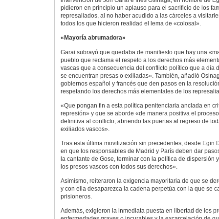
intervención de Jon Garai e Inés Osinaga, en nombre de E
pidieron en principio un aplauso para el sacrificio de los fam
represaliados, al no haber acudido a las cárceles a visitarle
todos los que hicieron realidad el lema de «colosal».
«Mayoría abrumadora»
Garai subrayó que quedaba de manifiesto que hay una «m
pueblo que reclama el respeto a los derechos más element
vascas que a consecuencia del conflicto político que a día 
se encuentran presas o exiliadas». También, añadió Osinag
gobiernos español y francés que den pasos en la resolución 
respetando los derechos más elementales de los represaliad
«Que pongan fin a esta política penitenciaria anclada en cr
represión» y que se aborde «de manera positiva el proceso
definitiva al conflicto, abriendo las puertas al regreso de to
exiliados vascos».
Tras esta última movilización sin precedentes, desde Egin 
en que los responsables de Madrid y París deben dar paso
la cantante de Gose, terminar con la política de dispersión y
los presos vascos con todos sus derechos».
Asimismo, reiteraron la exigencia mayoritaria de que se de
y con ella desaparezca la cadena perpetúa con la que se c
prisioneros.
Además, exigieron la inmediata puesta en libertad de los 
enfermedades graves o incurables y la excarcelación de q