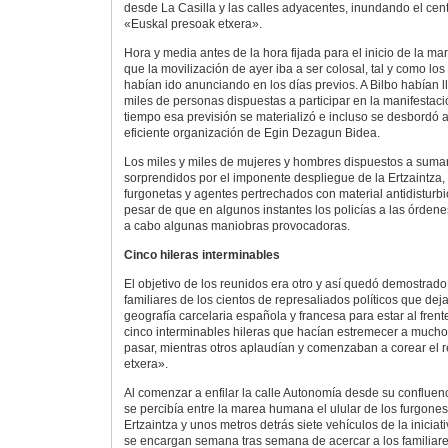
desde La Casilla y las calles adyacentes, inundando el centr
«Euskal presoak etxera».
Hora y media antes de la hora fijada para el inicio de la m
que la movilización de ayer iba a ser colosal, tal y como lo
habían ido anunciando en los días previos. A Bilbo habían
miles de personas dispuestas a participar en la manifestaci
tiempo esa previsión se materializó e incluso se desbordó
eficiente organización de Egin Dezagun Bidea.
Los miles y miles de mujeres y hombres dispuestos a sumar
sorprendidos por el imponente despliegue de la Ertzaintza
furgonetas y agentes pertrechados con material antidisturb
pesar de que en algunos instantes los policías a las órdene
a cabo algunas maniobras provocadoras.
Cinco hileras interminables
El objetivo de los reunidos era otro y así quedó demostrado
familiares de los cientos de represaliados políticos que deja
geografía carcelaria española y francesa para estar al frent
cinco interminables hileras que hacían estremecer a mucho
pasar, mientras otros aplaudían y comenzaban a corear el 
etxera».
Al comenzar a enfilar la calle Autonomía desde su confluen
se percibía entre la marea humana el ulular de los furgones
Ertzaintza y unos metros detrás siete vehículos de la iniciat
se encargan semana tras semana de acercar a los familiare