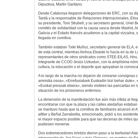
Gipuzkoa, Martin Garitano.
Desde Catalunya llegaron delegaciones de ERC, con su di
Tardà y la responsable de Relaciones Internacionales, Elis
su presidente, Toni Strubell, y su secretario general, Uriel B
comités de solidaridad con la causa vasca desde Madrid, Ara
Galicia y el Estado francés acudieron a la capital vizcaína,
llegada en comitiva.
También estaban Txiki Muñoz, secretario general de ELA, 
de esta central, mientras Ainhoa Etxaide lo hacía en la de 
representantes de otros sindicatos como STEE-EILAS, Hiru
integrante de CCOO Jesús Uzkudun, con la amplísima nómi
cultura, la educación o el deporte que apoyaban la convocat
A lo largo de la marcha no dejaron de corearse consignas
amnistia osoa», «Errefuxiatuek Euskadin bizi behar dute»,
«Euskal presoak etxera», siendo visibles las pancartas en 
situación de los prisioneros enfermos.
La dimensión de la manifestación fue aún más nítida al lle
encontrarse con que la plaza y las calles aledañas estaban
se mantuvo hasta que la comitiva de familiares alcanzó el 
alfiler y Beñat Zarrabeitia, emocionado, pidió a los asisten
el mayor espacio posible para que las decenas de miles qu
pudiesen moverse.
Dos estremecedores irrintzis dieron paso a la bertsolari Alai