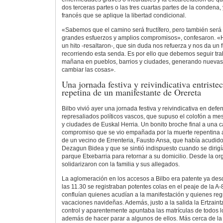
dos terceras partes o las tres cuartas partes de la condena,
francés que se aplique la libertad condicional.
«Sabemos que el camino será fructífero, pero también será 
grandes esfuerzos y amplios compromisos», confesaron. 
un hito -resaltaron-, que sin duda nos refuerza y nos da un 
recorriendo esta senda. Es por ello que debemos seguir tra
mañana en pueblos, barrios y ciudades, generando nuevas
cambiar las cosas».
Una jornada festiva y reivindicativa entriste
repetina de un manifestante de Orereta
Bilbo vivió ayer una jornada festiva y reivindicativa en def
represaliados políticos vascos, que supuso el colofón a me
y ciudades de Euskal Herria. Un bonito broche final a una
compromiso que se vio empañada por la muerte repentina a
de un vecino de Errenteria, Fausto Ansa, que había acudid
Dezagun Bidea y que se sintió indispuesto cuando se dirigí
parque Etxebarria para retornar a su domicilio. Desde la or
solidarizaron con la familia y sus allegados.
La aglomeración en los accesos a Bilbo era patente ya de
las 11.30 se registraban potentes colas en el peaje de la A-
confluían quienes acudían a la manifestación y quienes reg
vacaciones navideñas. Además, justo a la salida la Ertzaint
control y aparentemente apuntaba las matrículas de todos 
además de hacer parar a algunos de ellos. Más cerca de la c