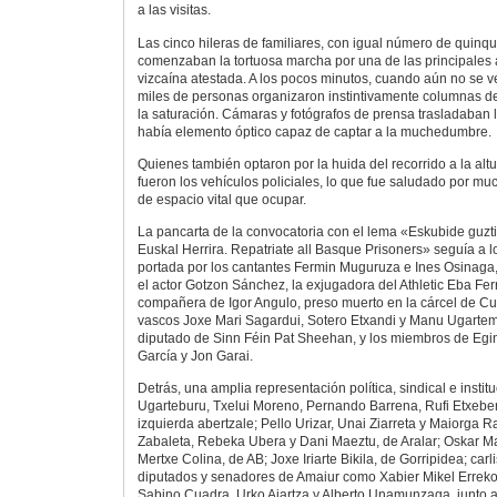
a las visitas.
Las cinco hileras de familiares, con igual número de quinqu
comenzaban la tortuosa marcha por una de las principales ar
vizcaína atestada. A los pocos minutos, cuando aún no se v
miles de personas organizaron instintivamente columnas d
la saturación. Cámaras y fotógrafos de prensa trasladaban
había elemento óptico capaz de captar a la muchedumbre.
Quienes también optaron por la huida del recorrido a la al
fueron los vehículos policiales, lo que fue saludado por m
de espacio vital que ocupar.
La pancarta de la convocatoria con el lema «Eskubide guzt
Euskal Herrira. Repatriate all Basque Prisoners» seguía a lo
portada por los cantantes Fermin Muguruza e Ines Osinaga, l
el actor Gotzon Sánchez, la exjugadora del Athletic Eba Fer
compañera de Igor Angulo, preso muerto en la cárcel de Cu
vascos Joxe Mari Sagardui, Sotero Etxandi y Manu Ugarteme
diputado de Sinn Féin Pat Sheehan, y los miembros de Eg
García y Jon Garai.
Detrás, una amplia representación política, sindical e instit
Ugarteburu, Txelui Moreno, Pernando Barrena, Rufi Etxeberri
izquierda abertzale; Pello Urizar, Unai Ziarreta y Maiorga R
Zabaleta, Rebeka Ubera y Dani Maeztu, de Aralar; Oskar Mat
Mertxe Colina, de AB; Joxe Iriarte Bikila, de Gorripidea; carl
diputados y senadores de Amaiur como Xabier Mikel Erreko
Sabino Cuadra, Urko Aiartza y Alberto Unamunzaga, junto a