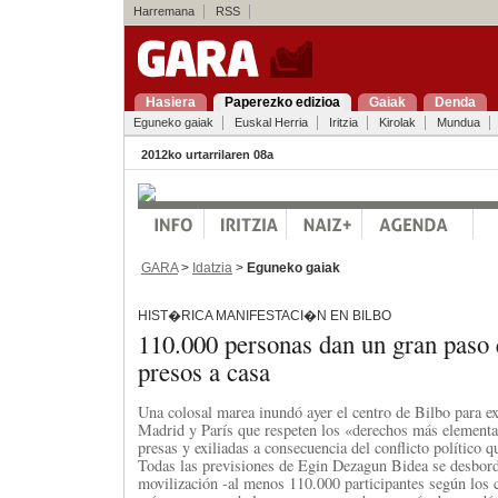
Harremana
RSS
Hasiera
Paperezko edizioa
Gaiak
Denda
Eguneko gaiak
Euskal Herria
Iritzia
Kirolak
Mundua
2012ko urtarrilaren 08a
GARA
>
Idatzia
>
Eguneko gaiak
HIST�RICA MANIFESTACI�N EN BILBO
110.000 personas dan un gran paso 
presos a casa
Una colosal marea inundó ayer el centro de Bilbo para exi
Madrid y París que respeten los «derechos más elementa
presas y exiliadas a consecuencia del conflicto político 
Todas las previsiones de Egin Dezagun Bidea se desbord
movilización -al menos 110.000 participantes según los