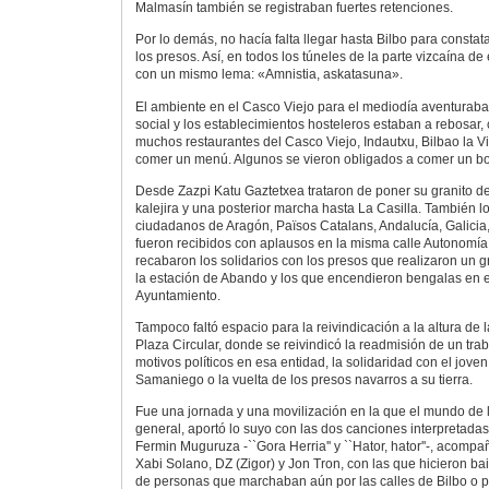
Malmasín también se registraban fuertes retenciones.
Por lo demás, no hacía falta llegar hasta Bilbo para consta
los presos. Así, en todos los túneles de la parte vizcaína d
con un mismo lema: «Amnistia, askatasuna».
El ambiente en el Casco Viejo para el mediodía aventuraba
social y los establecimientos hosteleros estaban a rebosar
muchos restaurantes del Casco Viejo, Indautxu, Bilbao la V
comer un menú. Algunos se vieron obligados a comer un boc
Desde Zazpi Katu Gaztetxea trataron de poner su granito d
kalejira y una posterior marcha hasta La Casilla. También l
ciudadanos de Aragón, Països Catalans, Andalucía, Galicia,
fueron recibidos con aplausos en la misma calle Autonomí
recabaron los solidarios con los presos que realizaron un 
la estación de Abando y los que encendieron bengalas en e
Ayuntamiento.
Tampoco faltó espacio para la reivindicación a la altura de 
Plaza Circular, donde se reivindicó la readmisión de un tr
motivos políticos en esa entidad, la solidaridad con el joven
Samaniego o la vuelta de los presos navarros a su tierra.
Fue una jornada y una movilización en la que el mundo de l
general, aportó lo suyo con las dos canciones interpretadas
Fermin Muguruza -``Gora Herria'' y ``Hator, hator''-, acom
Xabi Solano, DZ (Zigor) y Jon Tron, con las que hicieron ba
de personas que marchaban aún por las calles de Bilbo o pr