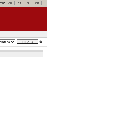
oma:
eu
es
fr
en
�