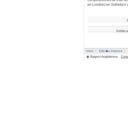
composiciones de este te
en Londres en Sotheby's a 
Gehitu a
Inicio
Edici�n impresa
� Baigorri Argitaletxea
Cont