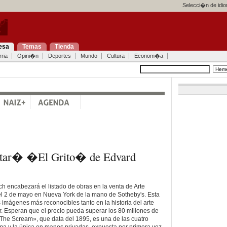
Selecci�n de idi
esa
Temas
Tienda
ria
Opini�n
Deportes
Mundo
Cultura
Econom�a
astar� �El Grito� de Edvard
h encabezará el listado de obras en la venta de Arte
el 2 de mayo en Nueva York de la mano de Sotheby's. Esta
 imágenes más reconocibles tanto en la historia del arte
r. Esperan que el precio pueda superar los 80 millones de
«The Scream», que data del 1895, es una de las cuatro