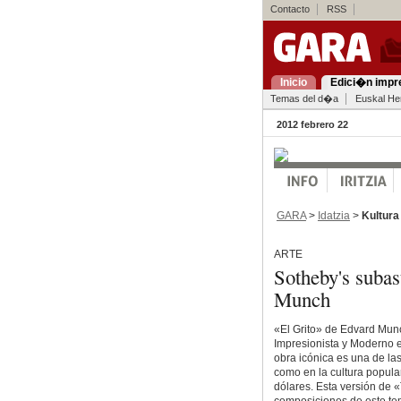
Contacto
RSS
Inicio
Edici�n impr
Temas del d�a
Euskal Her
2012 febrero 22
GARA
>
Idatzia
>
Kultura
ARTE
Sotheby's sub
Munch
«El Grito» de Edvard Munc
Impresionista y Moderno 
obra icónica es una de las
como en la cultura popula
dólares. Esta versión de 