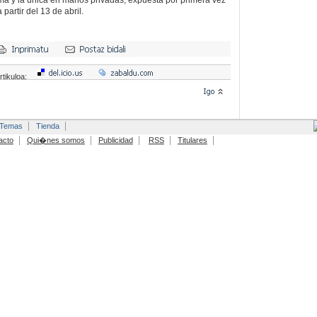
ma y la única en manos privadas, expuesta por primera vez
partir del 13 de abril.
rtikuloa:
Temas
Tienda
acto
Qui�nes somos
Publicidad
RSS
Titulares