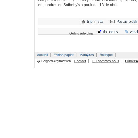
composiciones de este tema y la única en manos privadas,
en Londres en Sotheby's a partir del 13 de abril.
Gehitu artikuloa:
Accueil
Edition papier
Mati�res
Boutique
� Baigorri Argitaletxea
Contact
Qui sommes nous
Publicit