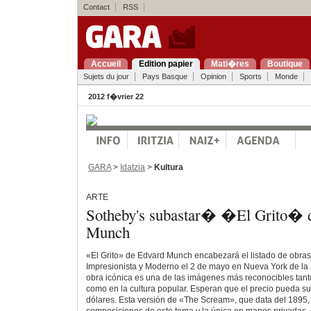
Contact
RSS
Accueil
Edition papier
Mati�res
Boutique
Sujets du jour
Pays Basque
Opinion
Sports
Monde
2012 f�vrier 22
GARA
>
Idatzia
>
Kultura
ARTE
Sotheby's subastar� �El Grito� 
Munch
«El Grito» de Edvard Munch encabezará el listado de obras 
Impresionista y Moderno el 2 de mayo en Nueva York de la
obra icónica es una de las imágenes más reconocibles tanto 
como en la cultura popular. Esperan que el precio pueda su
dólares. Esta versión de «The Scream», que data del 1895, 