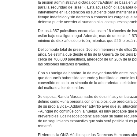
la prisión administrativa dictada contra Adnan se basa en
para la seguridad de Israel'». Esta acusación o la palabra d
interviniente en la detención es suficiente para mantener a 
tiempo indefinido y sin derecho a conocer los cargos que s
defensa puede acceder al sumario ni a las supuestas prueb
De los 4.357 palestinos encarcelados en 18 cárceles de Isra
están bajo esa figura legal. Además, más de un tercio -1.5
mínimo de diez años de prisión, mientras que 526 lo están
Del cómputo total de presos, 166 son menores y de ellos 2
años. Se estima que desde el fin de la Guerra de los Seis D
cerca de 700.000 palestinos, alrededor de un 20% de la po
las prisiones militares israelíes.
Con su huelga de hambre, la de mayor duración entre los p
que denunció haber sido torturado y humillado durante los i
convertido en todo un símbolo de la arbitrariedad del sistema
del maltrato a los detenidos.
Su esposa, Randa Mussa, madre de dos niñas y embarazad
definió como «una persona con principios, que predicará co
de su propia vida». Addameer advirtió ayer que su situación 
«Aunque no continúe con la huelga, es muy probable que 
irreversibles. Los riesgos potenciales para su salud requie
de un seguimiento exhaustivo que solo será posible si es pu
remarcó.
El viernes, la ONG Médicos por los Derechos Humanos ale