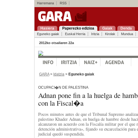
Harremana
RSS
Hasiera
Paperezko edizioa
Gaiak
Denda
Eguneko gaiak
Euskal Herria
Iritzia
Kirolak
Mundua
2012ko otsailaren 22a
GARA
>
Idatzia
>
Eguneko gaiak
OCUPACI�N DE PALESTINA
Adnan pone fin a la huelga de hambr
con la Fiscal�a
Pocos minutos antes de que el Tribunal Supremo analizar
palestino Khader Adnan, en huelga de hambre desde hací
alcanzaron un acuerdo con la Fiscalía militar por el que 
detención administrativa», fijando su excarcelación para e
judicial quedó suspendida.