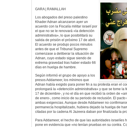
GARA | RAMALLAH
Los abogados del preso palestino
Khader Adnan alcanzaron ayer un
acuerdo con la Fiscalía militar israelí por
el que no se le renovará «la detención
administrativa», lo que posibilitará su
salida de prisión el próximo 17 de abril.
El acuerdo se produjo pocos minutos
antes de que el Tribunal Supremo
comenzase a deliberar la situación de
Adnan, cuyo estado sigue siendo de
extrema gravedad tras haber estado 66
días en huelga de hambre.
Según informó el grupo de apoyo a los
presos Addameer, los mínimos que
Adnan había exigido para poner fin a su protesta eran el c
prolongará la «detención administrativa» y que se tome la f
17 de diciembre-, y no el día en que recibió la orden de «arr
de enero-, como inicio de su periodo de reclusión. El pacto 
ambas exigencias. Aunque desde Addameer no confirmaro
permanecía hospitalizado, hubiera dejado la huelga de ham
citadas por la cadena Al Jazeera daban por finalizada la pro
Para Addameer, el hecho de que las autoridades israelíes 
pone en evidencia que «no tenían pruebas en su contra. Co