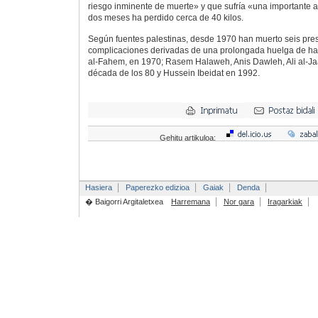
riesgo inminente de muerte» y que sufría «una importante a
dos meses ha perdido cerca de 40 kilos.
Según fuentes palestinas, desde 1970 han muerto seis pres
complicaciones derivadas de una prolongada huelga de h
al-Fahem, en 1970; Rasem Halaweh, Anis Dawleh, Ali al-Jaa
década de los 80 y Hussein Ibeidat en 1992.
Gehitu artikuloa:
Hasiera
Paperezko edizioa
Gaiak
Denda
� Baigorri Argitaletxea
Harremana
Nor gara
Iragarkiak