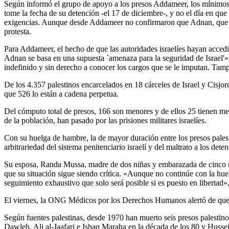
Según informó el grupo de apoyo a los presos Addameer, los mínimos q
tome la fecha de su detención -el 17 de diciembre-, y no el día en que 
exigencias. Aunque desde Addameer no confirmaron que Adnan, que per
protesta.
Para Addameer, el hecho de que las autoridades israelíes hayan accedi
Adnan se basa en una supuesta `amenaza para la seguridad de Israel'». 
indefinido y sin derecho a conocer los cargos que se le imputan. Tamp
De los 4.357 palestinos encarcelados en 18 cárceles de Israel y Cisjo
que 526 lo están a cadena perpetua.
Del cómputo total de presos, 166 son menores y de ellos 25 tienen me
de la población, han pasado por las prisiones militares israelíes.
Con su huelga de hambre, la de mayor duración entre los presos palest
arbitrariedad del sistema penitenciario israelí y del maltrato a los deten
Su esposa, Randa Mussa, madre de dos niñas y embarazada de cinco me
que su situación sigue siendo crítica. «Aunque no continúe con la hue
seguimiento exhaustivo que solo será posible si es puesto en libertad»
El viernes, la ONG Médicos por los Derechos Humanos alertó de que e
Según fuentes palestinas, desde 1970 han muerto seis presos palest
Dawleh, Ali al-Jaafari e Ishaq Maraha en la década de los 80 y Husse