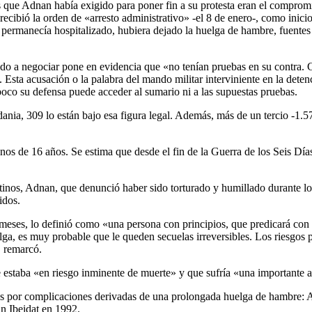
ue Adnan había exigido para poner fin a su protesta eran el compromis
recibió la orden de «arresto administrativo» -el 8 de enero-, como inici
manecía hospitalizado, hubiera dejado la huelga de hambre, fuentes pal
do a negociar pone en evidencia que «no tenían pruebas en su contra. Co
Esta acusación o la palabra del mando militar interviniente en la deten
oco su defensa puede acceder al sumario ni a las supuestas pruebas.
rdania, 309 lo están bajo esa figura legal. Además, más de un tercio -1
nos de 16 años. Se estima que desde el fin de la Guerra de los Seis Día
inos, Adnan, que denunció haber sido torturado y humillado durante los
idos.
ses, lo definió como «una persona con principios, que predicará con e
lga, es muy probable que le queden secuelas irreversibles. Los riesgos 
, remarcó.
staba «en riesgo inminente de muerte» y que sufría «una importante at
inos por complicaciones derivadas de una prolongada huelga de hambr
in Ibeidat en 1992.