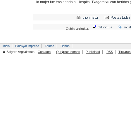
la mujer fue trasladada al Hospital Txagorritxu con heridas 
Gehitu artikuloa:
Inicio
Edici�n impresa
Temas
Tienda
� Baigorri Argitaletxea
Contacto
Qui�nes somos
Publicidad
RSS
Titulares