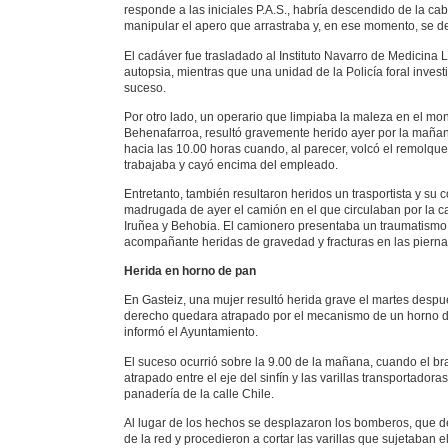
responde a las iniciales P.A.S., habría descendido de la cab
manipular el apero que arrastraba y, en ese momento, se de
El cadáver fue trasladado al Instituto Navarro de Medicina L
autopsia, mientras que una unidad de la Policía foral inves
suceso.
Por otro lado, un operario que limpiaba la maleza en el mo
Behenafarroa, resultó gravemente herido ayer por la mañan
hacia las 10.00 horas cuando, al parecer, volcó el remolque 
trabajaba y cayó encima del empleado.
Entretanto, también resultaron heridos un trasportista y su 
madrugada de ayer el camión en el que circulaban por la ca
Iruñea y Behobia. El camionero presentaba un traumatismo f
acompañante heridas de gravedad y fracturas en las pierna
Herida en horno de pan
En Gasteiz, una mujer resultó herida grave el martes desp
derecho quedara atrapado por el mecanismo de un horno 
informó el Ayuntamiento.
El suceso ocurrió sobre la 9.00 de la mañana, cuando el b
atrapado entre el eje del sinfín y las varillas transportador
panadería de la calle Chile.
Al lugar de los hechos se desplazaron los bomberos, que 
de la red y procedieron a cortar las varillas que sujetaban e