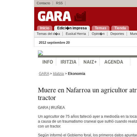
Contacto
RSS
Inicio
Edici�n impresa
Temas
Tienda
Temas del d�a
Euskal Herria
Opini�n
Deportes
Mun
2012 septiembre 20
GARA
>
Idatzia
>
Ekonomia
Muere en Nafarroa un agricultor at
tractor
GARA | IRUÑEA
Un agricultor de 75 años falleció ayer a mediodía en la loca
a causa de un traumatismo craneal que sufrió cuando real
con un tractor.
Según informó el Gobierno foral, los primeros datos apunt