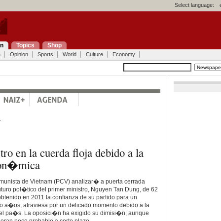
Select language:
on
Topics
Shop
a
Opinion
Sports
World
Culture
Economy
a
ro en la cuerda floja debido a la
econ�mica
omunista de Vietnam (PCV) analizar� a puerta cerrada
turo pol�tico del primer ministro, Nguyen Tan Dung, de 62
tenido en 2011 la confianza de su partido para un
 a�os, atraviesa por un delicado momento debido a la
el pa�s. La oposici�n ha exigido su dimisi�n, aunque