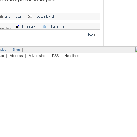
deran poco probable a corto plazo.
rtikuloa:
pics
Shop
act
About us
Advertising
RSS
Headlines