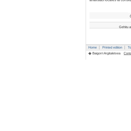
analistas locales la consi
Gehitu a
Home
Printed edition
To
� Baigorri Argitaletxea
Cont