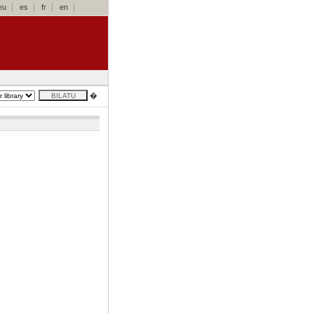
eu
es
fr
en
�