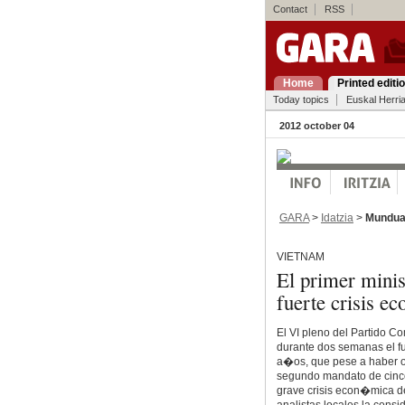
Contact
RSS
Home
Printed editi
Today topics
Euskal Herri
2012 october 04
GARA
>
Idatzia
>
Mundu
VIETNAM
El primer minist
fuerte crisis 
El VI pleno del Partido C
durante dos semanas el fu
a�os, que pese a haber ob
segundo mandato de cinco
grave crisis econ�mica d