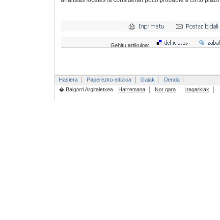
analistas locales la consideran poco probable a corto plazo
Gehitu artikuloa:
Hasiera
Paperezko edizioa
Gaiak
Denda
� Baigorri Argitaletxea
Harremana
Nor gara
Iragarkiak