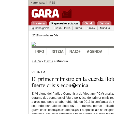
Harremana
RSS
Hasiera
Paperezko edizioa
Gaiak
Denda
Eguneko gaiak
Euskal Herria
Iritzia
Kirolak
Mundua
2012ko urriaren 04a
GARA
>
Idatzia
>
Mundua
VIETNAM
El primer ministro en la cuerda floj
fuerte crisis econ�mica
El VI pleno del Partido Comunista de Vietnam (PCV) analiz
durante dos semanas el futuro pol�tico del primer ministr
a�os, que pese a haber obtenido en 2011 la confianza de s
segundo mandato de cinco a�os, atraviesa por un delicad
grave crisis econ�mica del pa�s. La oposici�n ha exigid