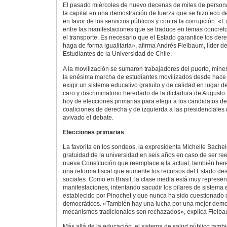
El pasado miércoles de nuevo decenas de miles de personas
la capital en una demostración de fuerza que se hizo eco de
en favor de los servicios públicos y contra la corrupción. «
entre las manifestaciones que se traduce en temas concretos
el transporte. Es necesario que el Estado garantice los de
haga de forma igualitaria», afirma Andrés Fielbaum, líder d
Estudiantes de la Universidad de Chile.
A la movilización se sumaron trabajadores del puerto, miner
la enésima marcha de estudiantes movilizados desde hace
exigir un sistema educativo gratuito y de calidad en lugar d
caro y discriminatorio heredado de la dictadura de Augusto
hoy de elecciones primarias para elegir a los candidatos de
coaliciones de derecha y de izquierda a las presidenciales
avivado el debate.
Elecciones primarias
La favorita en los sondeos, la expresidenta Michelle Bachel
gratuidad de la universidad en seis años en caso de ser re
nueva Constitución que reemplace a la actual, también here
una reforma fiscal que aumente los recursos del Estado de
sociales. Como en Brasil, la clase media está muy represen
manifestaciones, intentando sacudir los pilares de sistema 
establecido por Pinochet y que nunca ha sido cuestionado 
democráticos. «También hay una lucha por una mejor democ
mecanismos tradicionales son rechazados», explica Fielba
Más allá de la educación, el sistema de salud público tambi