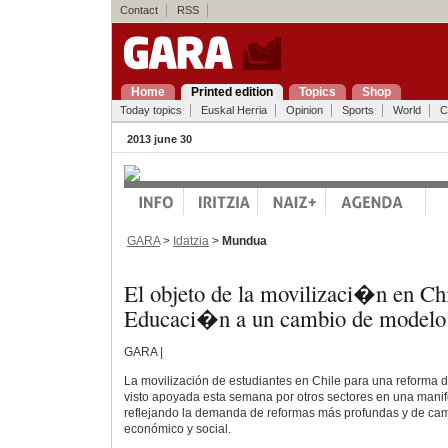
Contact
RSS
Home
Printed edition
Topics
Shop
Today topics
Euskal Herria
Opinion
Sports
World
C
2013 june 30
GARA
>
Idatzia
>
Mundua
El objeto de la movilizaci�n en Chi
Educaci�n a un cambio de modelo 
GARA |
La movilización de estudiantes en Chile para una reforma d
visto apoyada esta semana por otros sectores en una manif
reflejando la demanda de reformas más profundas y de ca
económico y social.