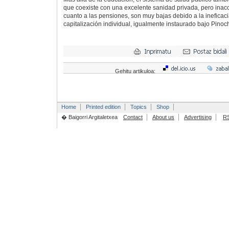
que coexiste con una excelente sanidad privada, pero inacc
cuanto a las pensiones, son muy bajas debido a la ineficac
capitalización individual, igualmente instaurado bajo Pinoch
Gehitu artikuloa:
Home
Printed edition
Topics
Shop
� Baigorri Argitaletxea
Contact
About us
Advertising
R