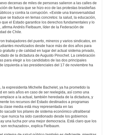
evo decenas de miles de personas salieron a las calles de
ación de fuerza que se hizo eco de las protestas brasileñas
públicos y contra la corrupción. «Existe una transversalidad
 que se traduce en temas concretos: la salud, la educación,
io que el Estado garantice los derechos fundamentales y lo
, afirma Andrés Fielbaum, líder de la Federación de
idad de Chile.
on trabajadores del puerto, mineros y varios sindicatos, en
udiantes movilizados desde hace más de dos años para
o gratuito y de calidad en lugar del actual sistema privado,
redado de la dictadura de Augusto Pinochet. La celebración
s para elegir a los candidatos de las dos principales
de izquierda a las presidenciales del 17 de noviembre ha
, la expresidenta Michelle Bachelet, ya ha prometido la
ad en seis años en caso de ser reelegida, así como una
emplace a la actual, también heredada de la dictadura, y
mente los recursos del Estado destinados a programas
 la clase media está muy representada en las
o sacudir los pilares de sistema económico ultraliberal
 y que nunca ha sido cuestionado desde los gobiernos
ay una lucha por una mejor democracia. Está claro que los
 son rechazados», explica Fielbaum.
el sistema de salud público también es deficiente, mientras