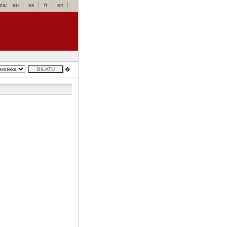
za:
eu
es
fr
en
�