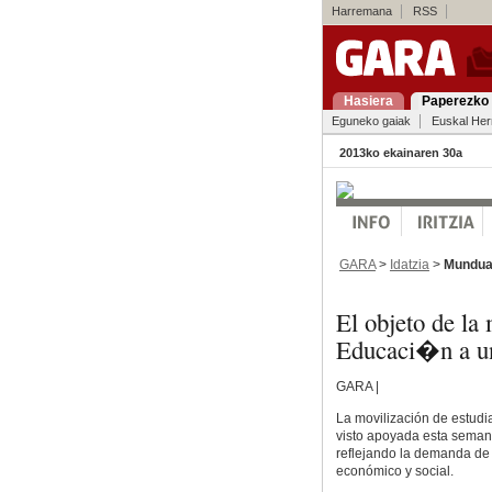
Harremana
RSS
Hasiera
Paperezko 
Eguneko gaiak
Euskal Her
2013ko ekainaren 30a
GARA
>
Idatzia
>
Mundu
El objeto de la
Educaci�n a un
GARA |
La movilización de estudi
visto apoyada esta semana
reflejando la demanda de
económico y social.