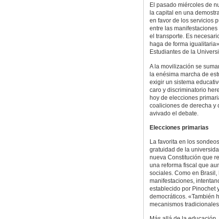
El pasado miércoles de nu
la capital en una demostr
en favor de los servicios 
entre las manifestaciones
el transporte. Es necesar
haga de forma igualitaria»
Estudiantes de la Univers
A la movilización se sumar
la enésima marcha de est
exigir un sistema educativ
caro y discriminatorio he
hoy de elecciones primaria
coaliciones de derecha y 
avivado el debate.
Elecciones primarias
La favorita en los sondeos
gratuidad de la universid
nueva Constitución que re
una reforma fiscal que au
sociales. Como en Brasil,
manifestaciones, intentand
establecido por Pinochet
democráticos. «También h
mecanismos tradicionales
Más allá de la educación, 