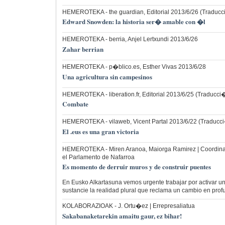
HEMEROTEKA
- the guardian, Editorial 2013/6/26 (Tradu
Edward Snowden: la historia ser� amable con �l
HEMEROTEKA
- berria, Anjel Lertxundi 2013/6/26
Zahar berrian
HEMEROTEKA
- p�blico.es, Esther Vivas 2013/6/28
Una agricultura sin campesinos
HEMEROTEKA
- liberation.fr, Editorial 2013/6/25 (Traduc
Combate
HEMEROTEKA
- vilaweb, Vicent Partal 2013/6/22 (Traduc
El .eus es una gran victoria
HEMEROTEKA
- Miren Aranoa, Maiorga Ramirez | Coordin
el Parlamento de Nafarroa
Es momento de derruir muros y de construir puentes
En Eusko Alkartasuna vemos urgente trabajar por activar u
sustancie la realidad plural que reclama un cambio en pro
KOLABORAZIOAK
- J. Ortu�ez | Errepresaliatua
Sakabanaketarekin amaitu gaur, ez bihar!