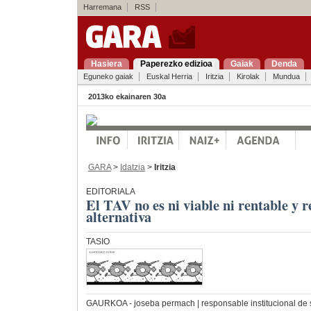
Harremana
RSS
Hasiera
Paperezko edizioa
Gaiak
Denda
Eguneko gaiak
Euskal Herria
Iritzia
Kirolak
Mundua
2013ko ekainaren 30a
GARA
>
Idatzia
>
Iritzia
EDITORIALA
El TAV no es ni viable ni rentable y 
alternativa
TASIO
GAURKOA
- joseba permach | responsable institucional de 