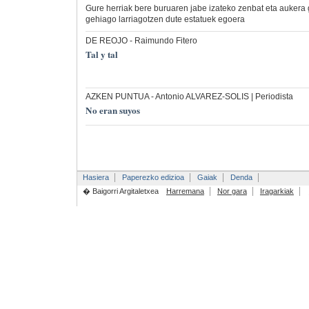
Gure herriak bere buruaren jabe izateko zenbat eta aukera 
gehiago larriagotzen dute estatuek egoera
DE REOJO
- Raimundo Fitero
Tal y tal
AZKEN PUNTUA
- Antonio ALVAREZ-SOLIS | Periodista
No eran suyos
Hasiera
Paperezko edizioa
Gaiak
Denda
� Baigorri Argitaletxea
Harremana
Nor gara
Iragarkiak