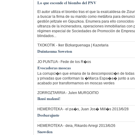
Lo que esconde el biombo del PNV
El autor utiliza el biombo tras el que la exalcaldesa de Ziz
a buscar la firma de su marido como metáfora para denunci
gestión jeltzale en Gipuzkoa. Enumera para ello conocidos
ultranza de la incineradora, operaciones inmobiliarias con p
régimen especial de Sociedades de Promoción de Empresas
blindados...
TXOKOTIK
- Iker Bizkarguenaga | Kazetaria
Duintasuna Soweton
JO PUNTUA
- Fede de los R�os
Evocadoras moscas
La corrupci�n que emana de la descomposici�n de todas l
y privadas que conforman la �Marca Espa�a� junto a una
acabado por transformarnos en moscas verdes
ZORROZTARRIA
- Julen MURGOITIO
Ikusi makusi!
HEMEROTEKA
- el pa�s, Juan Jos� Mill�s 2013/6/28
Desbarajuste
HEMEROTEKA
- deia, Rikardo Arregi 2013/6/26
Snowden