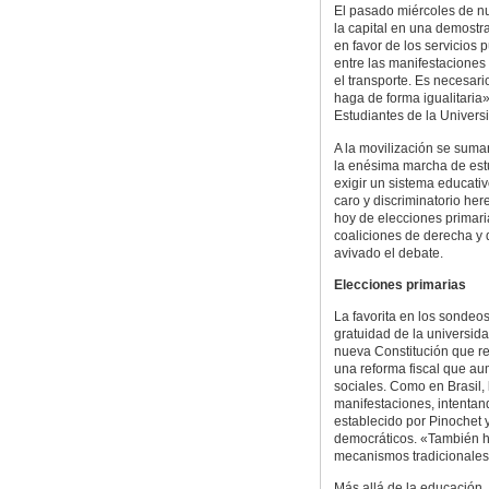
El pasado miércoles de nu
la capital en una demostr
en favor de los servicios 
entre las manifestaciones
el transporte. Es necesar
haga de forma igualitaria»
Estudiantes de la Univers
A la movilización se sumar
la enésima marcha de est
exigir un sistema educativ
caro y discriminatorio he
hoy de elecciones primaria
coaliciones de derecha y 
avivado el debate.
Elecciones primarias
La favorita en los sondeos
gratuidad de la universid
nueva Constitución que re
una reforma fiscal que au
sociales. Como en Brasil,
manifestaciones, intentand
establecido por Pinochet
democráticos. «También h
mecanismos tradicionales
Más allá de la educación, 