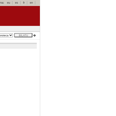
oma:
eu
es
fr
en
�