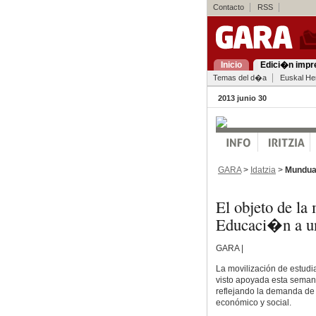
Contacto
RSS
Inicio
Edici�n impr
Temas del d�a
Euskal Her
2013 junio 30
GARA
>
Idatzia
>
Mundu
El objeto de la
Educaci�n a un
GARA |
La movilización de estudi
visto apoyada esta semana
reflejando la demanda de
económico y social.