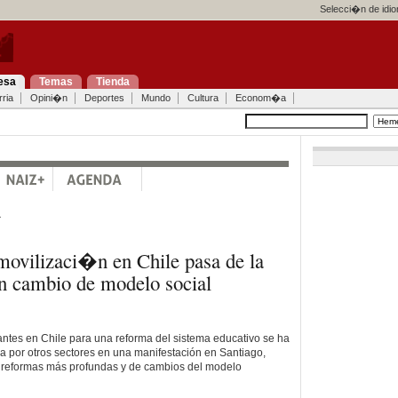
Selecci�n de idi
esa
Temas
Tienda
ria
Opini�n
Deportes
Mundo
Cultura
Econom�a
a
 movilizaci�n en Chile pasa de la
 cambio de modelo social
antes en Chile para una reforma del sistema educativo se ha
 por otros sectores en una manifestación en Santiago,
 reformas más profundas y de cambios del modelo