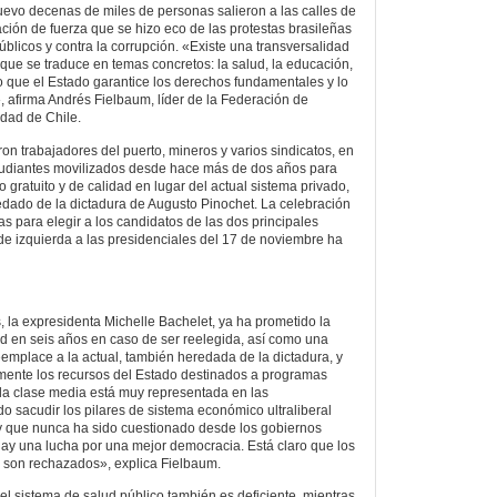
evo decenas de miles de personas salieron a las calles de
ación de fuerza que se hizo eco de las protestas brasileñas
públicos y contra la corrupción. «Existe una transversalidad
 que se traduce en temas concretos: la salud, la educación,
io que el Estado garantice los derechos fundamentales y lo
, afirma Andrés Fielbaum, líder de la Federación de
idad de Chile.
on trabajadores del puerto, mineros y varios sindicatos, en
udiantes movilizados desde hace más de dos años para
o gratuito y de calidad en lugar del actual sistema privado,
redado de la dictadura de Augusto Pinochet. La celebración
s para elegir a los candidatos de las dos principales
de izquierda a las presidenciales del 17 de noviembre ha
, la expresidenta Michelle Bachelet, ya ha prometido la
ad en seis años en caso de ser reelegida, así como una
emplace a la actual, también heredada de la dictadura, y
mente los recursos del Estado destinados a programas
 la clase media está muy representada en las
o sacudir los pilares de sistema económico ultraliberal
 y que nunca ha sido cuestionado desde los gobiernos
ay una lucha por una mejor democracia. Está claro que los
 son rechazados», explica Fielbaum.
el sistema de salud público también es deficiente, mientras