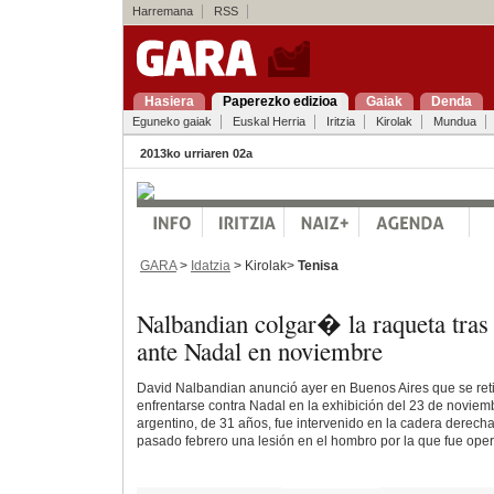
Harremana
RSS
Hasiera
Paperezko edizioa
Gaiak
Denda
Eguneko gaiak
Euskal Herria
Iritzia
Kirolak
Mundua
2013ko urriaren 02a
GARA
>
Idatzia
> Kirolak>
Tenisa
Nalbandian colgar� la raqueta tras
ante Nadal en noviembre
David Nalbandian anunció ayer en Buenos Aires que se ret
enfrentarse contra Nadal en la exhibición del 23 de noviemb
argentino, de 31 años, fue intervenido en la cadera derecha
pasado febrero una lesión en el hombro por la que fue ope