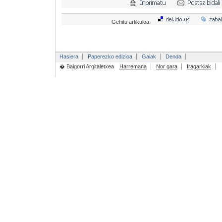
Gehitu artikuloa:
Hasiera
Paperezko edizioa
Gaiak
Denda
� Baigorri Argitaletxea
Harremana
Nor gara
Iragarkiak