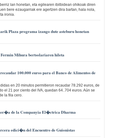
 berriz lan honetan, eta egilearen ibilbidean ohikoak diren
tuen bere ezaugarriak ere agertzen dira bartan, hala nola,
ta ironia.
zarik Plaza programa izango dute asteburu honetan
 Fermin Mihura bertsolariaren hileta
n recaudar 100.000 euros para el Banco de Alimentos de
didas en 20 minutos permitieron recaudar 78.292 euros, de
o el 21 por ciento del IVA, quedan 64..704 euros. Aún se
 la fila cero.
ater�a de la Companyia El�ctrica Dharma
tercera edici�n del Encuentro de Guionistas