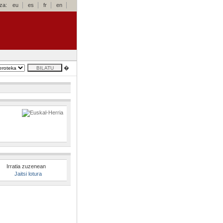
za:
eu
es
fr
en
�
Irratia zuzenean
Jaitsi lotura