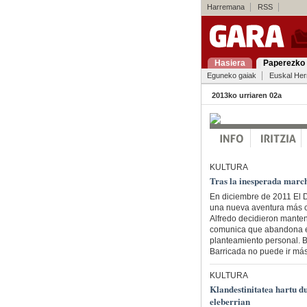
Harremana
RSS
Hasiera
Paperezko 
Eguneko gaiak
Euskal Her
2013ko urriaren 02a
KULTURA
Tras la inesperada marc
En diciembre de 2011 El 
una nueva aventura más co
Alfredo decidieron manten
comunica que abandona el
planteamiento personal. Ba
Barricada no puede ir más a
KULTURA
Klandestinitatea hartu 
eleberrian