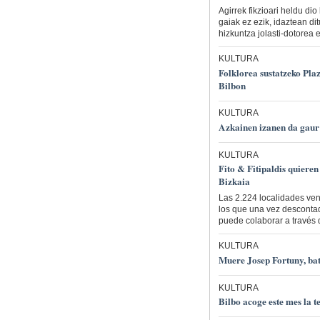
Agirrek fikzioari heldu dio
gaiak ez ezik, idaztean di
hizkuntza jolasti-dotorea e
KULTURA
Folklorea sustatzeko Pla
Bilbon
KULTURA
Azkainen izanen da gaur
KULTURA
Fito & Fitipaldis quiere
Bizkaia
Las 2.224 localidades ven
los que una vez descontad
puede colaborar a través de
KULTURA
Muere Josep Fortuny, b
KULTURA
Bilbo acoge este mes la 