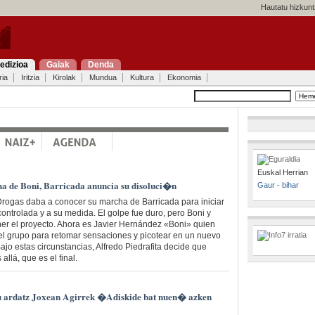
Hautatu hizkunt
edizioa
Gaiak
Denda
ria
Iritzia
Kirolak
Mundua
Kultura
Ekonomia
Euskal Herrian
ha de Boni, Barricada anuncia su disoluci�n
Gaur - bihar
Drogas daba a conocer su marcha de Barricada para iniciar
ntrolada y a su medida. El golpe fue duro, pero Boni y
er el proyecto. Ahora es Javier Hernández «Boni» quien
 grupo para retomar sensaciones y picotear en un nuevo
jo estas circunstancias, Alfredo Piedrafita decide que
llá, que es el final.
du ardatz Joxean Agirrek �Adiskide bat nuen� azken