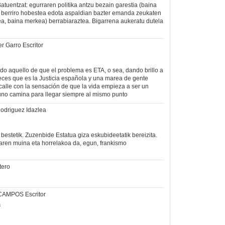
atuentzat: egurraren politika antzu bezain garestia (baina
 berriro hobestea edota aspaldian bazter emanda zeukaten
bea, baina merkea) berrabiaraztea. Bigarrena aukeratu dutela
r Garro Escritor
do aquello de que el problema es ETA, o sea, dando brillo a
ces que es la Justicia española y una marea de gente
alle con la sensación de que la vida empieza a ser un
 uno camina para llegar siempre al mismo punto
Rodriguez Idazlea
, bestetik. Zuzenbide Estatua giza eskubideetatik bereizita.
aren muina eta horrelakoa da, egun, frankismo
tero
CAMPOS Escritor
s