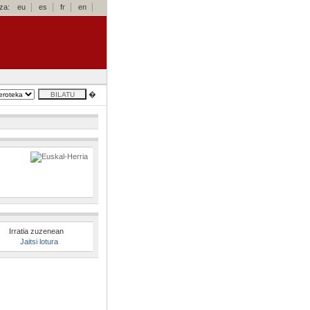
za:
eu
es
fr
en
�
Irratia zuzenean
Jaitsi lotura