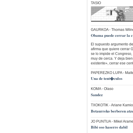
TASIO
GAURKOA
- Thomas Wilne
Obama puede cerrar la 
El supuesto argumento de
afirma que quiere cerrar 
se lo impide el Congreso,
muy de cerca. Y deja bien
existente», cerrar ese ce
PAPEREZKO LUPA
- Mait
Una de tent�culos
KOMA
- Olaso
Sandez
TXOKOTIK
- Ariane Kamio
Betaurreko berberen atze
JO PUNTUA
- Mikel Arame
Bibi oso haserre dabil