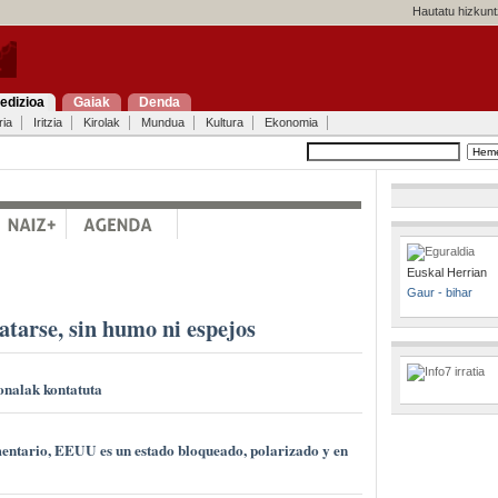
Hautatu hizkunt
edizioa
Gaiak
Denda
ria
Iritzia
Kirolak
Mundua
Kultura
Ekonomia
Euskal Herrian
Gaur - bihar
atarse, sin humo ni espejos
onalak kontatuta
entario, EEUU es un estado bloqueado, polarizado y en