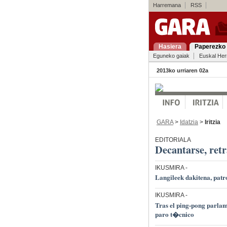
Harremana
RSS
Hasiera
Paperezko 
Eguneko gaiak
Euskal Her
2013ko urriaren 02a
GARA
>
Idatzia
>
Iritzia
EDITORIALA
Decantarse, retr
IKUSMIRA
-
Langileek dakitena, patr
IKUSMIRA
-
Tras el ping-pong parlam
paro t�cnico