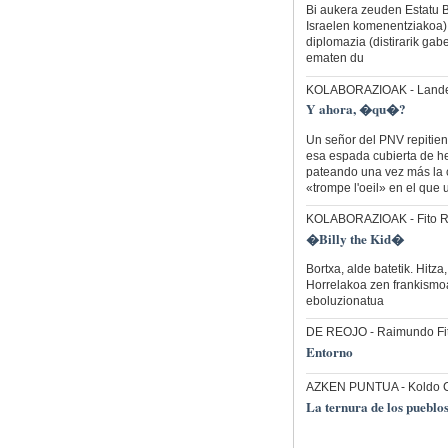
Bi aukera zeuden Estatu B
Israelen komenentziakoa)
diplomazia (distirarik ga
ematen du
KOLABORAZIOAK
- Lande
Y ahora, �qu�?
Un señor del PNV repitien
esa espada cubierta de he
pateando una vez más la c
«trompe l'oeil» en el que
KOLABORAZIOAK
- Fito 
�Billy the Kid�
Bortxa, alde batetik. Hitza
Horrelakoa zen frankismo
eboluzionatua
DE REOJO
- Raimundo Fi
Entorno
AZKEN PUNTUA
- Koldo 
La ternura de los pueblo