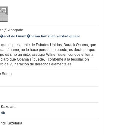
r (*) Abogado
c�rcel de Guant�namo hoy si en verdad quiere
 que el presidente de Estados Unidos, Barack Obama, que
Guantánamo, no lo hace porque no puede, es decir, porque
 no es sino un mito, asegura Wilner, quien conoce el tema
 claro que Obama sí puede, «conforme a la legislación
ntro de vulneración de derechos elementales.
e Soroa
 Kazetaria
tik
ndi Kazetaria