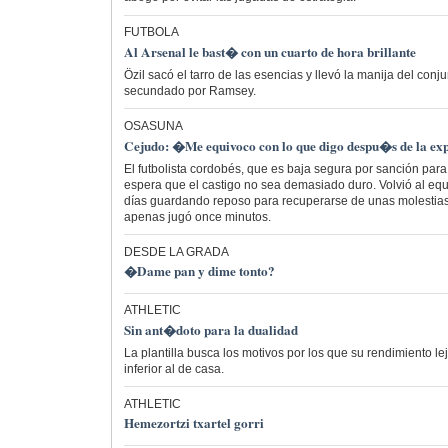
FUTBOLA
Al Arsenal le bast� con un cuarto de hora brillante
Özil sacó el tarro de las esencias y llevó la manija del conj
secundado por Ramsey.
OSASUNA
Cejudo: �Me equivoco con lo que digo despu�s de la e
El futbolista cordobés, que es baja segura por sanción par
espera que el castigo no sea demasiado duro. Volvió al eq
días guardando reposo para recuperarse de unas molestias 
apenas jugó once minutos.
DESDE LA GRADA
�Dame pan y dime tonto?
ATHLETIC
Sin ant�doto para la dualidad
La plantilla busca los motivos por los que su rendimiento 
inferior al de casa.
ATHLETIC
Hemezortzi txartel gorri