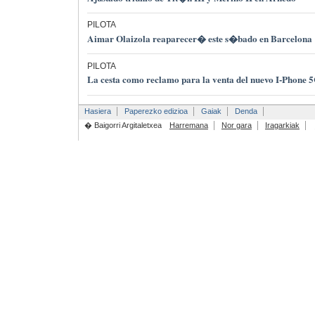
PILOTA
Aimar Olaizola reaparecer� este s�bado en Barcelona
PILOTA
La cesta como reclamo para la venta del nuevo I-Phone 
Hasiera
Paperezko edizioa
Gaiak
Denda
� Baigorri Argitaletxea
Harremana
Nor gara
Iragarkiak