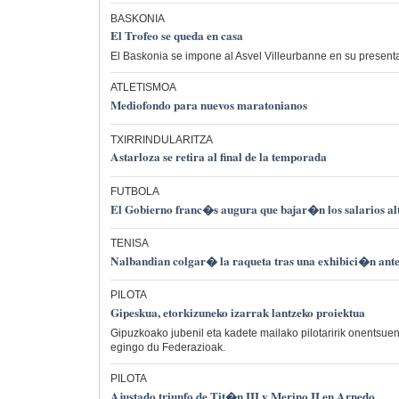
BASKONIA
El Trofeo se queda en casa
El Baskonia se impone al Asvel Villeurbanne en su present
ATLETISMOA
Mediofondo para nuevos maratonianos
TXIRRINDULARITZA
Astarloza se retira al final de la temporada
FUTBOLA
El Gobierno franc�s augura que bajar�n los salarios alto
TENISA
Nalbandian colgar� la raqueta tras una exhibici�n ant
PILOTA
Gipeskua, etorkizuneko izarrak lantzeko proiektua
Gipuzkoako jubenil eta kadete mailako pilotaririk onentsue
egingo du Federazioak.
PILOTA
Ajustado triunfo de Tit�n III y Merino II en Arnedo