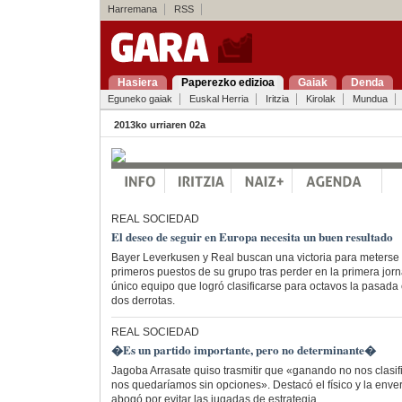
Harremana
RSS
Hasiera
Paperezko edizioa
Gaiak
Denda
Eguneko gaiak
Euskal Herria
Iritzia
Kirolak
Mundua
2013ko urriaren 02a
REAL SOCIEDAD
El deseo de seguir en Europa necesita un buen resultado
Bayer Leverkusen y Real buscan una victoria para meterse 
primeros puestos de su grupo tras perder en la primera jorn
único equipo que logró clasificarse para octavos la pasada
dos derrotas.
REAL SOCIEDAD
�Es un partido importante, pero no determinante�
Jagoba Arrasate quiso trasmitir que «ganando no nos clasi
nos quedaríamos sin opciones». Destacó el físico y la env
abogó por evitar las jugadas de estrategia.