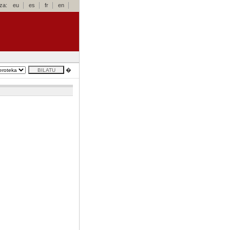
za:
eu
es
fr
en
�