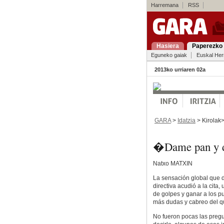
Harremana
RSS
Hasiera
Paperezko 
Eguneko gaiak
Euskal Her
2013ko urriaren 02a
GARA
>
Idatzia
> Kirolak
�Dame pan y d
Natxo MATXIN
La sensación global que 
directiva acudió a la cita, 
de golpes y ganar a los p
más dudas y cabreo del qu
No fueron pocas las preg