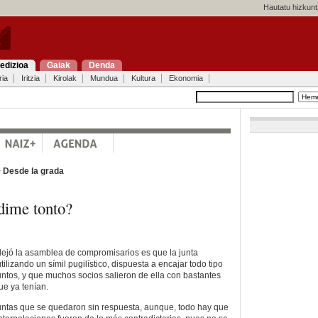
Hautatu hizkunt
edizioa
Gaiak
Denda
ria
Iritzia
Kirolak
Mundua
Kultura
Ekonomia
>
Desde la grada
ime tonto?
dejó la asamblea de compromisarios es que la junta
utilizando un símil pugilístico, dispuesta a encajar todo tipo
untos, y que muchos socios salieron de ella con bastantes
e ya tenían.
untas que se quedaron sin respuesta, aunque, todo hay que