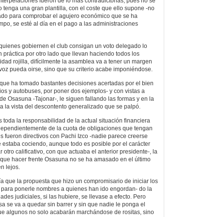
nterpelaciones fueron de lo más contradictorias, pues no se
 tenga una gran plantilla, con el coste que ello supone -no
ado para comprobar el agujero económico que se ha
mpo, se esté al día en el pago a las administraciones
 quienes gobiernen el club consigan un voto delegado lo
 práctica por otro lado que llevan haciendo todos los
idad rojilla, difícilmente la asamblea va a tener un margen
oz pueda oirse, sino que su criterio acabe imponiéndose.
a, que ha tomado bastantes decisiones acertadas por el bien
ios y autobuses, por poner dos ejemplos- y con vistas a
 de Osasuna -Tajonar-, le siguen fallando las formas y en la
 la vista del descontento generalizado que se palpó.
 toda la responsabilidad de la actual situación financiera
ndependientemente de la cuota de obligaciones que tengan
s fueron directivos con Pachi Izco -nadie parece creerse
 estaba cociendo, aunque todo es posible por el carácter
ar otro calificativo, con que actuaba el anterior presidente-, la
 que hacer frente Osasuna no se ha amasado en el último
n lejos.
ía que la propuesta que hizo un compromisario de iniciar los
s para ponerle nombres a quienes han ido engordan- do la
ades judiciales, si las hubiere, se llevase a efecto. Pero
 se va a quedar sin barrer y sin que nadie le ponga el
que algunos no solo acabarán marchándose de rositas, sino