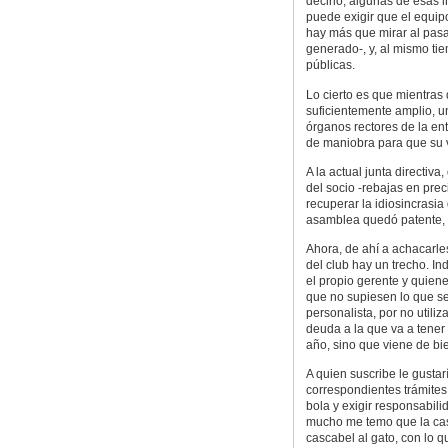
decirlo, algunas de esas i
puede exigir que el equipo
hay más que mirar al pas
generado-, y, al mismo tie
públicas.
Lo cierto es que mientras
suficientemente amplio, un
órganos rectores de la ent
de maniobra para que su v
A la actual junta directiv
del socio -rebajas en prec
recuperar la idiosincrasia
asamblea quedó patente, a
Ahora, de ahí a achacarles
del club hay un trecho. I
el propio gerente y quiene
que no supiesen lo que se
personalista, por no utiliz
deuda a la que va a tener
año, sino que viene de bie
A quien suscribe le gustar
correspondientes trámite
bola y exigir responsabilid
mucho me temo que la casa
cascabel al gato, con lo 