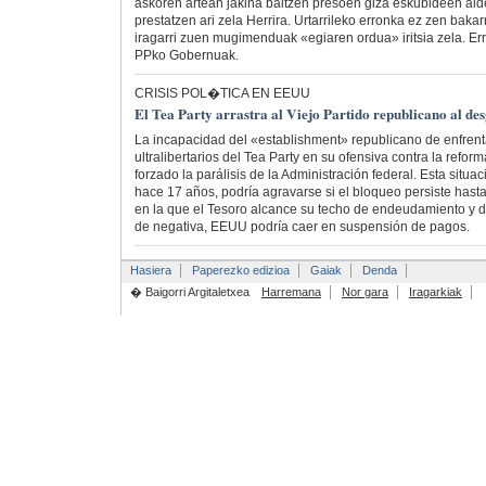
askoren artean jakina baitzen presoen giza eskubideen al
prestatzen ari zela Herrira. Urtarrileko erronka ez zen baka
iragarri zuen mugimenduak «egiaren ordua» iritsia zela. Err
PPko Gobernuak.
CRISIS POL�TICA EN EEUU
El Tea Party arrastra al Viejo Partido republicano al 
La incapacidad del «establishment» republicano de enfrenta
ultralibertarios del Tea Party en su ofensiva contra la refo
forzado la parálisis de la Administración federal. Esta situ
hace 17 años, podría agravarse si el bloqueo persiste hasta
en la que el Tesoro alcance su techo de endeudamiento y 
de negativa, EEUU podría caer en suspensión de pagos.
Hasiera
Paperezko edizioa
Gaiak
Denda
� Baigorri Argitaletxea
Harremana
Nor gara
Iragarkiak