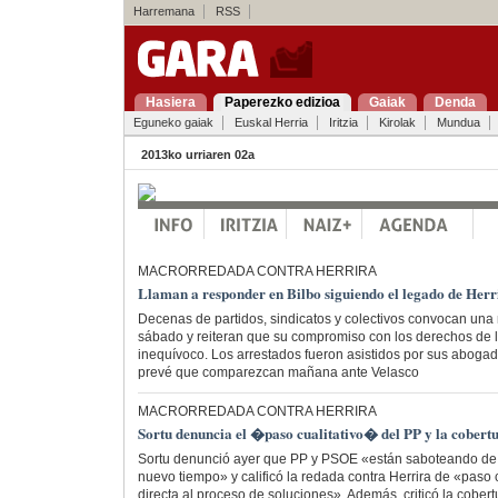
Harremana
RSS
Hasiera
Paperezko edizioa
Gaiak
Denda
Eguneko gaiak
Euskal Herria
Iritzia
Kirolak
Mundua
2013ko urriaren 02a
MACRORREDADA CONTRA HERRIRA
Llaman a responder en Bilbo siguiendo el legado de Herr
Decenas de partidos, sindicatos y colectivos convocan una 
sábado y reiteran que su compromiso con los derechos de l
inequívoco. Los arrestados fueron asistidos por sus abogad
prevé que comparezcan mañana ante Velasco
MACRORREDADA CONTRA HERRIRA
Sortu denuncia el �paso cualitativo� del PP y la cober
Sortu denunció ayer que PP y PSOE «están saboteando de
nuevo tiempo» y calificó la redada contra Herrira de «paso 
directa al proceso de soluciones». Además, criticó la cobert