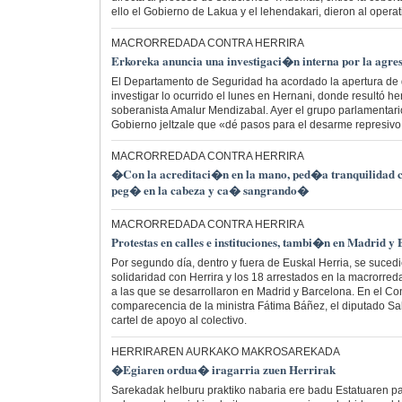
ello el Gobierno de Lakua y el lehendakari, dieron al operati
MACRORREDADA CONTRA HERRIRA
Erkoreka anuncia una investigaci�n interna por la agre
El Departamento de Seguridad ha acordado la apertura de d
investigar lo ocurrido el lunes en Hernani, donde resultó h
soberanista Amalur Mendizabal. Ayer el grupo parlamentari
Gobierno jeltzale que «dé pasos para el desarme represivo 
MACRORREDADA CONTRA HERRIRA
�Con la acreditaci�n en la mano, ped�a tranquilidad 
peg� en la cabeza y ca� sangrando�
MACRORREDADA CONTRA HERRIRA
Protestas en calles e instituciones, tambi�n en Madrid y
Por segundo día, dentro y fuera de Euskal Herria, se sucedi
solidaridad con Herrira y los 18 arrestados en la macrorre
a las que se desarrollaron en Madrid y Barcelona. En el C
comparecencia de la ministra Fátima Báñez, el diputado S
cartel de apoyo al colectivo.
HERRIRAREN AURKAKO MAKROSAREKADA
�Egiaren ordua� iragarria zuen Herrirak
Sarekadak helburu praktiko nabaria ere badu Estatuaren par