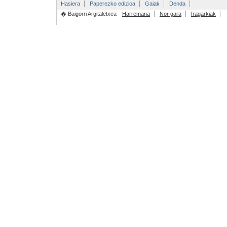
Hasiera
Paperezko edizioa
Gaiak
Denda
� Baigorri Argitaletxea
Harremana
Nor gara
Iragarkiak