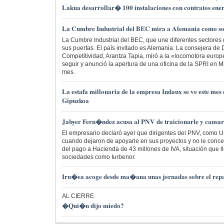
Lakua desarrollar� 100 instalaciones con contratos ene
La Cumbre Industrial del BEC mira a Alemania como s
La Cumbre Industrial del BEC, que une diferentes sectores d
sus puertas. El país invitado es Alemania. La consejera de
Competitividad, Arantza Tapia, miró a la «locomotora euro
seguir y anunció la apertura de una oficina de la SPRI en 
mes.
La estafa millonaria de la empresa Indaux se ve este mes 
Gipuzkoa
Jabyer Fern�ndez acusa al PNV de traicionarle y causar
El empresario declaró ayer que dirigentes del PNV, como Urk
cuando dejaron de apoyarle en sus proyectos y no le conce
del pago a Hacienda de 43 millones de IVA, situación que ll
sociedades como Iurbenor.
Iru�ea acoge desde ma�ana unas jornadas sobre el repa
AL CIERRE
�Qui�n dijo miedo?