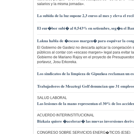
salarios y la misma jornada».
La subida de la luz supone 2,3 euros al mes y eleva el re
El eur�bor subi� al 0,543% en setiembre, seg�n el Ba
Lakua habla de �escaso margen� para esquivar la cong
El Gobierno de Gasteiz no descarta aplicar la congelación sa
públicos al contar con «escaso margen» legal para evitar l
Gobierno de Mariano Rajoy en el proyecto de Presupuestos
portavoz, Josu Erkoreka.
Los sindicatos de la limpieza de Gipuzkoa reclaman un e
Trabajadores de Meaztegi Golf denuncian que 31 empleos
SALUD LABORAL
Las lesiones de la mano representan el 30% de los accide
ACUERDO INTERINSTITUCIONAL
Bizkaia quiere �acelerar� las nuevas inversiones deriv
CONGRESO SOBRE SERVICIOS ENERG�TICOS (ESE)