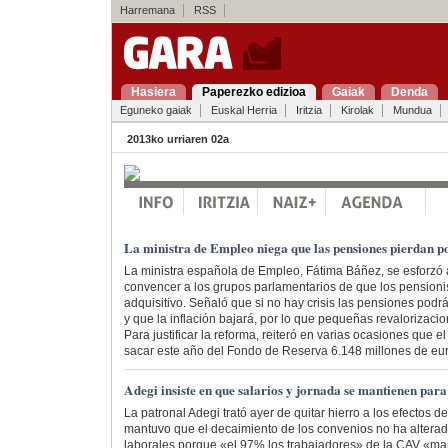
Harremana
RSS
Hasiera
Paperezko edizioa
Gaiak
Denda
Eguneko gaiak
Euskal Herria
Iritzia
Kirolak
Mundua
2013ko urriaren 02a
La ministra de Empleo niega que las pensiones pierdan p
La ministra española de Empleo, Fátima Báñez, se esforzó a
convencer a los grupos parlamentarios de que los pensioni
adquisitivo. Señaló que si no hay crisis las pensiones pod
y que la inflación bajará, por lo que pequeñas revalorizacio
Para justificar la reforma, reiteró en varias ocasiones que e
sacar este año del Fondo de Reserva 6.148 millones de eur
Adegi insiste en que salarios y jornada se mantienen par
La patronal Adegi trató ayer de quitar hierro a los efectos de
mantuvo que el decaimiento de los convenios no ha alterad
laborales porque «el 97% los trabajadores» de la CAV «ma