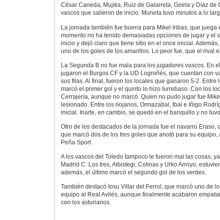
César Caneda, Mujika, Ruiz de Galarreta, Goiria y Díaz de 
vascos que salieron de inicio. Muneta tuvo minutos a lo lar
La jornada también fue buena para Mikel Iribas, que juega e
momento no ha tenido demasiadas opciones de jugar y el s
inicio y dejó claro que tiene sitio en el once inicial. Ademá
uno de los goles de los amarillos. Lo peor fue, que el rival e
La Segunda B no fue mala para los jugadores vascos. En el
jugaron el Burgos CF y la UD Logroñés, que cuentan con v
sus filas. Al final, fueron los locales que ganaron 5-2. Entre 
marcó el primer gol y el quinto lo hizo Iurrebaso. Con los l
Cerrajería, aunque no marcó. Quien no pudo jugar fue Mike
lesionado. Entre los riojanos, Ormazabal, Ibai e Iñigo Rodr
inicial. Iriarte, en cambio, se quedó en el banquillo y no tuv
Otro de los destacados de la jornada fue el navarro Eraso,
que marcó dos de los tres goles que anotó para su equipo, a
Peña Sport.
A los vascos del Toledo tampoco le fueron mal las cosas, y
Madrid C. Los tres, Albistegi, Colinas y Urko Arroyo, estuvier
además, el último marcó el segundo gol de los verdes.
También destacó Iosu Villar del Ferrol, que marcó uno de l
equipo al Real Avilés, aunque finalmente acabaron empat
con los asturianos.