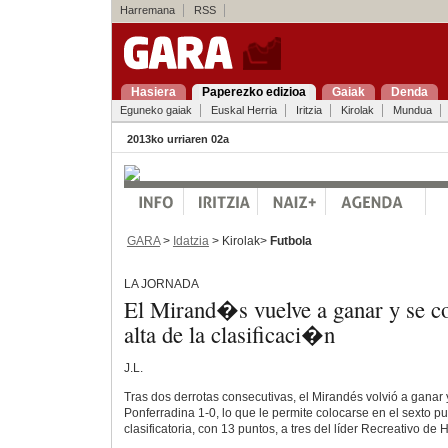
Harremana
RSS
Hasiera
Paperezko edizioa
Gaiak
Denda
Eguneko gaiak
Euskal Herria
Iritzia
Kirolak
Mundua
2013ko urriaren 02a
GARA
>
Idatzia
> Kirolak>
Futbola
LA JORNADA
El Mirand�s vuelve a ganar y se co
alta de la clasificaci�n
J.L.
Tras dos derrotas consecutivas, el Mirandés volvió a ganar y
Ponferradina 1-0, lo que le permite colocarse en el sexto pu
clasificatoria, con 13 puntos, a tres del líder Recreativo de 