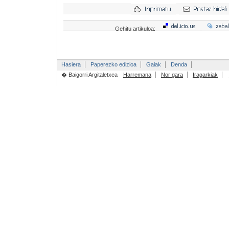
Gehitu artikuloa:
Hasiera
Paperezko edizioa
Gaiak
Denda
� Baigorri Argitaletxea
Harremana
Nor gara
Iragarkiak