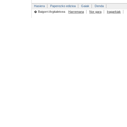
Hasiera
Paperezko edizioa
Gaiak
Denda
� Baigorri Argitaletxea
Harremana
Nor gara
Iragarkiak