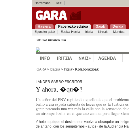
Harremana
RSS
Hasiera
Paperezko edizioa
Gaiak
Denda
Eguneko gaiak
Euskal Herria
Iritzia
Kirolak
Mundua
2013ko urriaren 02a
GARA
>
Idatzia
> Iritzia>
Kolaborazioak
LANDER GARRO ESCRITOR
Y ahora, �qu�?
Un señor del PNV repitiendo aquello de que el problema
brillo a esa espada cubierta de heces que es la Justicia 
gente pateando una vez más la calle con la sensación de 
un «trompe l'oeil» en el que uno camina para llegar sie
Y hete aquí que el destino nos vuelve a obsequiar un insig
de antaño, con los sempiternos «autos» de la Audiencia Na