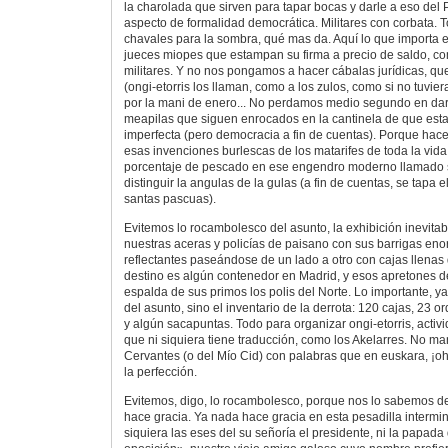
la charolada que sirven para tapar bocas y darle a eso del 
aspecto de formalidad democrática. Militares con corbata. To
chavales para la sombra, qué mas da. Aquí lo que importa 
jueces miopes que estampan su firma a precio de saldo, co
militares. Y no nos pongamos a hacer cábalas jurídicas, qu
(ongi-etorris los llaman, como a los zulos, como si no tuvier
por la mani de enero... No perdamos medio segundo en dar
meapilas que siguen enrocados en la cantinela de que est
imperfecta (pero democracia a fin de cuentas). Porque hace
esas invenciones burlescas de los matarifes de toda la vida
porcentaje de pescado en ese engendro moderno llamado s
distinguir la angulas de la gulas (a fin de cuentas, se tapa 
santas pascuas).
Evitemos lo rocambolesco del asunto, la exhibición inevita
nuestras aceras y policías de paisano con sus barrigas en
reflectantes paseándose de un lado a otro con cajas llenas
destino es algún contenedor en Madrid, y esos apretones 
espalda de sus primos los polis del Norte. Lo importante, ya
del asunto, sino el inventario de la derrota: 120 cajas, 23 
y algún sacapuntas. Todo para organizar ongi-etorris, activ
que ni siquiera tiene traducción, como los Akelarres. No m
Cervantes (o del Mío Cid) con palabras que en euskara, ¡oh
la perfección.
Evitemos, digo, lo rocambolesco, porque nos lo sabemos d
hace gracia. Ya nada hace gracia en esta pesadilla intermi
siquiera las eses del su señoría el presidente, ni la papada