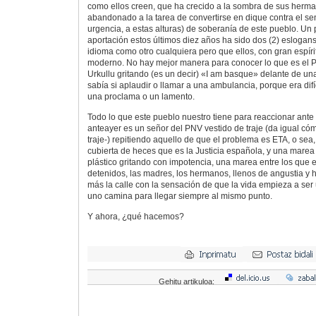
como ellos creen, que ha crecido a la sombra de sus herma
abandonado a la tarea de convertirse en dique contra el sen
urgencia, a estas alturas) de soberanía de este pueblo. Un 
aportación estos últimos diez años ha sido dos (2) eslogans
idioma como otro cualquiera pero que ellos, con gran espír
moderno. No hay mejor manera para conocer lo que es el PN
Urkullu gritando (es un decir) «I am basque» delante de 
sabía si aplaudir o llamar a una ambulancia, porque era difíci
una proclama o un lamento.
Todo lo que este pueblo nuestro tiene para reaccionar ante
anteayer es un señor del PNV vestido de traje (da igual cóm
traje-) repitiendo aquello de que el problema es ETA, o sea
cubierta de heces que es la Justicia española, y una marea
plástico gritando con impotencia, una marea entre los que e
detenidos, las madres, los hermanos, llenos de angustia y 
más la calle con la sensación de que la vida empieza a ser 
uno camina para llegar siempre al mismo punto.
Y ahora, ¿qué hacemos?
Gehitu artikuloa: