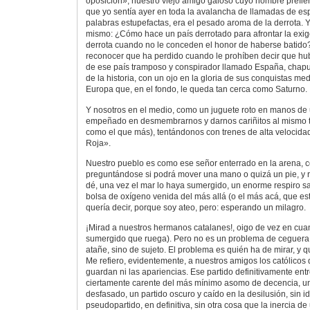
oposición», nuestro viejo amigo galoso cuyo nombre prefier
que yo sentía ayer en toda la avalancha de llamadas de esp
palabras estupefactas, era el pesado aroma de la derrota.
mismo: ¿Cómo hace un país derrotado para afrontar la exi
derrota cuando no le conceden el honor de haberse batid
reconocer que ha perdido cuando le prohíben decir que hub
de ese país tramposo y conspirador llamado España, cha
de la historia, con un ojo en la gloria de sus conquistas med
Europa que, en el fondo, le queda tan cerca como Saturno.
Y nosotros en el medio, como un juguete roto en manos de u
empeñado en desmembrarnos y darnos cariñitos al mismo 
como el que más), tentándonos con trenes de alta velocida
Roja».
Nuestro pueblo es como ese señor enterrado en la arena, 
preguntándose si podrá mover una mano o quizá un pie, y 
dé, una vez el mar lo haya sumergido, un enorme respiro s
bolsa de oxígeno venida del más allá (o el más acá, que está
quería decir, porque soy ateo, pero: esperando un milagro.
¡Mirad a nuestros hermanos catalanes!, oigo de vez en cua
sumergido que ruega). Pero no es un problema de ceguera, 
atañe, sino de sujeto. El problema es quién ha de mirar, y q
Me refiero, evidentemente, a nuestros amigos los católicos
guardan ni las apariencias. Ese partido definitivamente entr
ciertamente carente del más mínimo asomo de decencia, un
desfasado, un partido oscuro y caído en la desilusión, sin id
pseudopartido, en definitiva, sin otra cosa que la inercia de