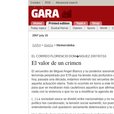
Contact
RSS
Advanced search
fr
en
Home
Printed edition
Topics
Shop
Today topics
Euskal Herria
Opinion
Sports
World
C
2007 july 15
GARA
>
Idatzia
>
Hemeroteka
EL CORREO FLORENCIO DOM�NGUEZ 2007/07/10
El valor de un crimen
El secuestro de Miguel Angel Blanco y su posterior asesinat
terrorista perpetrado por ETA que ha tenido más profundos e
hoy, pasada una década, estamos viviendo las secuelas de
aquella actuación etarra. Todo lo ocurrido en torno a este tr
para que se mostraran más cautelosos aquellos que afirm
nada con la violencia o que no va a modificar la agenda de
(...) La sociedad vasca se dividió entre nacionalistas y no n
político fue cuestionado, la tensión social aumentó, los pue
entendimiento civil quedaron seriamente deteriorados y la c