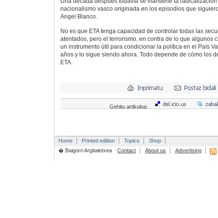
Una década después todavía se mantiene la radicalización 
nacionalismo vasco originada en los episodios que siguier
Angel Blanco.
No es que ETA tenga capacidad de controlar todas las secu
atentados, pero el terrorismo, en contra de lo que algunos
un instrumento útil para condicionar la política en el País V
años y lo sigue siendo ahora. Todo depende de cómo los 
ETA.
Gehitu artikuloa:
Home
Printed edition
Topics
Shop
� Baigorri Argitaletxea
Contact
About us
Advertising