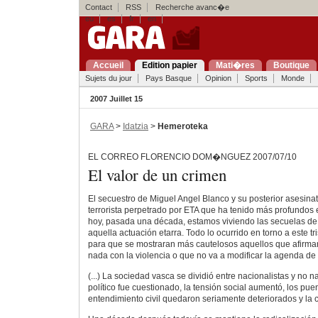
Contact
RSS
Recherche avanc�e
eu
es
fr
en
Accueil
Edition papier
Mati�res
Boutique
Sujets du jour
Pays Basque
Opinion
Sports
Monde
2007 Juillet 15
GARA
>
Idatzia
>
Hemeroteka
EL CORREO FLORENCIO DOM�NGUEZ 2007/07/10
El valor de un crimen
El secuestro de Miguel Angel Blanco y su posterior asesinat
terrorista perpetrado por ETA que ha tenido más profundos e
hoy, pasada una década, estamos viviendo las secuelas de
aquella actuación etarra. Todo lo ocurrido en torno a este tr
para que se mostraran más cautelosos aquellos que afirm
nada con la violencia o que no va a modificar la agenda de
(...) La sociedad vasca se dividió entre nacionalistas y no n
político fue cuestionado, la tensión social aumentó, los pue
entendimiento civil quedaron seriamente deteriorados y la c