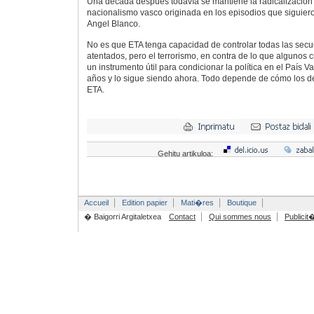
Una década después todavía se mantiene la radicalización 
nacionalismo vasco originada en los episodios que siguier
Angel Blanco.
No es que ETA tenga capacidad de controlar todas las secu
atentados, pero el terrorismo, en contra de lo que algunos
un instrumento útil para condicionar la política en el País V
años y lo sigue siendo ahora. Todo depende de cómo los 
ETA.
Gehitu artikuloa:
Accueil
Edition papier
Mati�res
Boutique
� Baigorri Argitaletxea
Contact
Qui sommes nous
Publicit