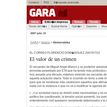
Contacto
RSS
B�squeda avanzada
eu
es
fr
en
Inicio
Edici�n impresa
Temas
Tienda
Temas del d�a
Euskal Herria
Opini�n
Deportes
Mun
2007 julio 15
GARA
>
Idatzia
>
Hemeroteka
EL CORREO FLORENCIO DOM�NGUEZ 2007/07/10
El valor de un crimen
El secuestro de Miguel Angel Blanco y su posterior asesinat
terrorista perpetrado por ETA que ha tenido más profundos e
hoy, pasada una década, estamos viviendo las secuelas de
aquella actuación etarra. Todo lo ocurrido en torno a este tr
para que se mostraran más cautelosos aquellos que afirm
nada con la violencia o que no va a modificar la agenda de
(...) La sociedad vasca se dividió entre nacionalistas y no n
político fue cuestionado, la tensión social aumentó, los pue
entendimiento civil quedaron seriamente deteriorados y la c