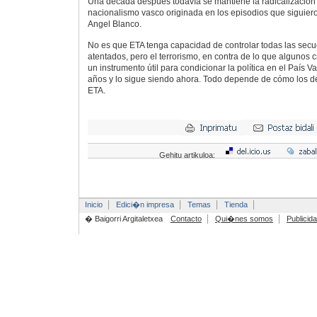
Una década después todavía se mantiene la radicalización 
nacionalismo vasco originada en los episodios que siguier
Angel Blanco.
No es que ETA tenga capacidad de controlar todas las secu
atentados, pero el terrorismo, en contra de lo que algunos
un instrumento útil para condicionar la política en el País V
años y lo sigue siendo ahora. Todo depende de cómo los 
ETA.
Gehitu artikuloa:
Inicio
Edici�n impresa
Temas
Tienda
� Baigorri Argitaletxea
Contacto
Qui�nes somos
Publicid