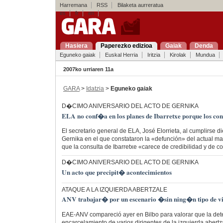
Harremana
RSS
Bilaketa aurreratua
es
fr
en
Hasiera
Paperezko edizioa
Gaiak
Denda
Eguneko gaiak
Euskal Herria
Iritzia
Kirolak
Mundua
2007ko urriaren 11a
GARA
>
Idatzia
>
Eguneko gaiak
D�CIMO ANIVERSARIO DEL ACTO DE GERNIKA
ELA no conf�a en los planes de Ibarretxe porque los co
El secretario general de ELA, José Elorrieta, al cumplirse d
Gernika en el que constataron la «defunción» del actual mar
que la consulta de Ibarretxe «carece de credibilidad y de c
D�CIMO ANIVERSARIO DEL ACTO DE GERNIKA
Un acto que precipit� acontecimientos
ATAQUE A LA IZQUIERDA ABERTZALE
ANV trabajar� por un escenario �sin ning�n tipo de v
EAE-ANV compareció ayer en Bilbo para valorar que la dete
encarcelamiento de varios dirigentes de la izquierda abertz