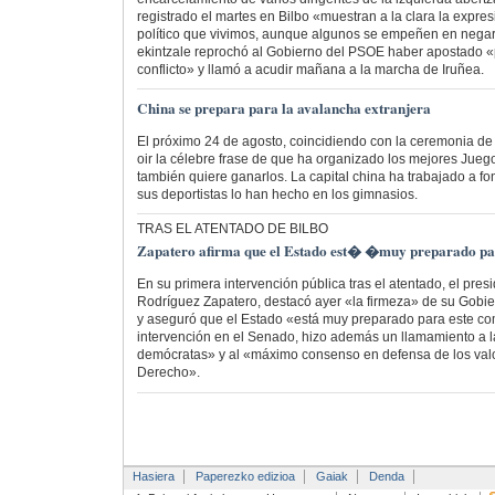
registrado el martes en Bilbo «muestran a la clara la expres
político que vivimos, aunque algunos se empeñen en negar
ekintzale reprochó al Gobierno del PSOE haber apostado «p
conflicto» y llamó a acudir mañana a la marcha de Iruñea.
China se prepara para la avalancha extranjera
El próximo 24 de agosto, coincidiendo con la ceremonia de 
oir la célebre frase de que ha organizado los mejores Juegos
también quiere ganarlos. La capital china ha trabajado a fo
sus deportistas lo han hecho en los gimnasios.
TRAS EL ATENTADO DE BILBO
Zapatero afirma que el Estado est� �muy preparado p
En su primera intervención pública tras el atentado, el pres
Rodríguez Zapatero, destacó ayer «la firmeza» de su Gobie
y aseguró que el Estado «está muy preparado para este c
intervención en el Senado, hizo además un llamamiento a l
demócratas» y al «máximo consenso en defensa de los val
Derecho».
Hasiera
Paperezko edizioa
Gaiak
Denda