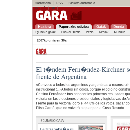
Harremana
RSS
Bilaketa aurreratua
es
fr
en
Hasiera
Paperezko edizioa
Gaiak
Denda
Eguneko gaiak
Euskal Herria
Iritzia
Kirolak
Mundua
2007ko urriaren 30a
El t�ndem Fern�ndez-Kirchner s
frente de Argentina
«Convoco a todos los argentinos y argentinas a reconstruir e
institucional (...) A todos sin odios, porque el odio no const
Cristina Fernández tras conocer los primeros resultados q
victoria en las elecciones presidenciales y legislativas de A
Frente para la Victoria logró el 44,8% de los votos, sacand
Elisa Carrió, que no volverá a optar por la Casa Rosada.
La feria volvi� a su