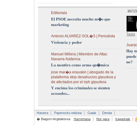
Editoriala
El PSOE necesita mucho m�s que
marketing
Tasio
Antonio ALVAREZ-SOL�S | Periodista
Violencia y poder
Juanjo
Hay m
Manuel Millera | Miembro de Attac
puede
Navarra-Nafarroa
no?
La mentira como arma qu�mica
jose mar�a erauskin | abogado de la
plataforma stop desahucios gipuzkoa y
de afectados por el irph gipuzkoa
Y encima los criminales se sienten
acosados...
Hasiera
Paperezko edizioa
Gaiak
Denda
� Baigorri Argitaletxea
Harremana
Nor gara
Iragarkiak