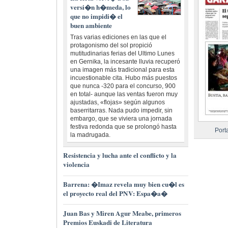
versi�n h�meda, lo
que no impidi� el
buen ambiente
Tras varias ediciones en las que el
protagonismo del sol propició
mutitudinarias ferias del Ultimo Lunes
en Gernika, la incesante lluvia recuperó
una imagen más tradicional para esta
incuestionable cita. Hubo más puestos
que nunca -320 para el concurso, 900
en total- aunque las ventas fueron muy
ajustadas, «flojas» según algunos
baserritarras. Nada pudo impedir, sin
embargo, que se viviera una jornada
festiva redonda que se prolongó hasta
Port
la madrugada.
Resistencia y lucha ante el conflicto y la
violencia
Barrena: �Imaz revela muy bien cu�l es
el proyecto real del PNV: Espa�a�
Juan Bas y Miren Agur Meabe, primeros
Premios Euskadi de Literatura