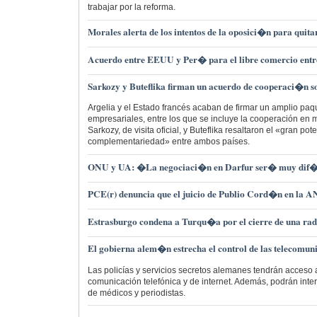
trabajar por la reforma.
Morales alerta de los intentos de la oposici�n para quita
Acuerdo entre EEUU y Per� para el libre comercio ent
Sarkozy y Buteflika firman un acuerdo de cooperaci�n 
Argelia y el Estado francés acaban de firmar un amplio pa
empresariales, entre los que se incluye la cooperación en m
Sarkozy, de visita oficial, y Buteflika resaltaron el «gran pot
complementariedad» entre ambos países.
ONU y UA: �La negociaci�n en Darfur ser� muy dif
PCE(r) denuncia que el juicio de Publio Cord�n en la A
Estrasburgo condena a Turqu�a por el cierre de una rad
El gobierna alem�n estrecha el control de las telecomun
Las policías y servicios secretos alemanes tendrán acceso 
comunicación telefónica y de internet. Además, podrán inte
de médicos y periodistas.