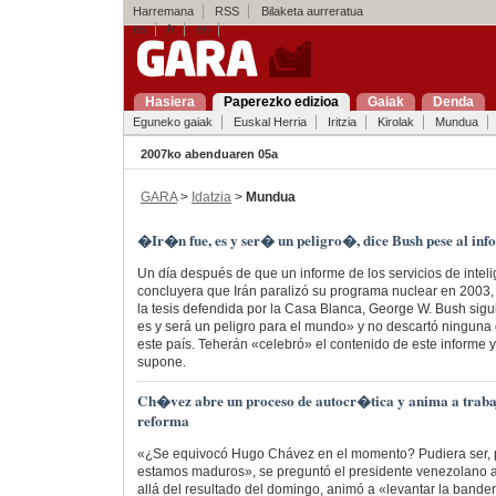
Harremana
RSS
Bilaketa aurreratua
es
fr
en
Hasiera
Paperezko edizioa
Gaiak
Denda
Eguneko gaiak
Euskal Herria
Iritzia
Kirolak
Mundua
2007ko abenduaren 05a
GARA
>
Idatzia
>
Mundua
�Ir�n fue, es y ser� un peligro�, dice Bush pese al info
Un día después de que un informe de los servicios de inte
concluyera que Irán paralizó su programa nuclear en 2003, 
la tesis defendida por la Casa Blanca, George W. Bush sigui
es y será un peligro para el mundo» y no descartó ninguna 
este país. Teherán «celebró» el contenido de este informe 
supone.
Ch�vez abre un proceso de autocr�tica y anima a trabaj
reforma
«¿Se equivocó Hugo Chávez en el momento? Pudiera ser, 
estamos maduros», se preguntó el presidente venezolano a
allá del resultado del domingo, animó a «levantar la bander