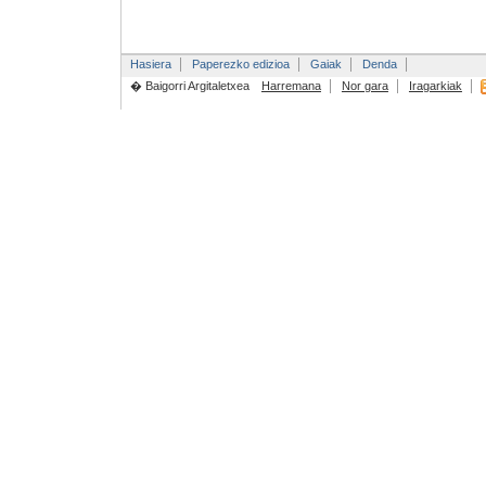
Hasiera
Paperezko edizioa
Gaiak
Denda
� Baigorri Argitaletxea
Harremana
Nor gara
Iragarkiak