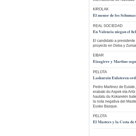
KIROLAK
El menor de los Schumac
REAL SOCIEDAD
En Valencia niegan el fic
El candidato a president
proyecto en Deba y Zumai
EIBAR
Eizagirre y Martino seg
PELOTA
Laskurain Eulateren orde
Pedro Martinez de Eulate,
erabaki du Aspek eta Arit
hautatu du Kokarekin bate
la nota negativa del Mast
Eusko Basque.
PELOTA
El Masters y la Cesta de