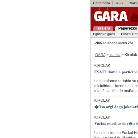
Harremana
RSS
Bilaket
es
fr
en
Hasiera
Paperezko 
Eguneko gaiak
Euskal Her
2007ko abenduaren 28a
GARA
>
Idatzia
>
Kirolak
KIROLAK
ESAIT llama a participar
La plataforma redobla su 
oficialidad. Hacen un lla
manifestación de mañana 
KIROLAK
�Oso argi dago jokalarie
KIROLAK
Varias estrellas dar�n br
La selección de Euskal He
Internacional de Navidad