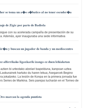
her se toma un a�o s�batico al no tener escuder�a
haje de Zigic por parte de Badiola
e sigue con su acelerada campaña de presentación de su
a. Además, ayer inauguraba una sede informativa
uir�n y buscan un jugador de banda y un mediocentro
z alferrikako ligaxkarik izango ez duen lehiaketan
 azken bi urteotako atzelari txapelduna, kanpoan uztea
z Laskurainek hartuko du haren lekua; Asegarcek Begino
ra jokatzeko. La lesión de Konpa en la primera jornada fue
ers Series de Markina. Seis parejas lucharán en el Torneo de
 Oro marcan la agenda puntista