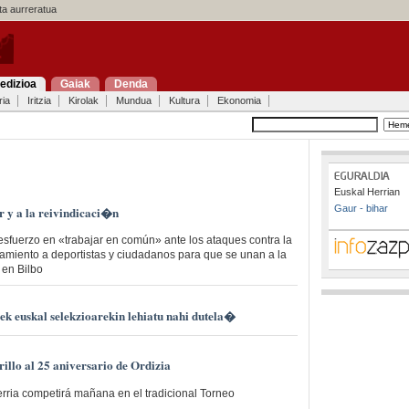
a aurreratua
edizioa
Gaiak
Denda
ria
Iritzia
Kirolak
Mundua
Kultura
Ekonomia
Euskal Herrian
Gaur - bihar
 y a la reivindicaci�n
esfuerzo en «trabajar en común» ante los ataques contra la
mamiento a deportistas y ciudadanos para que se unan a la
en Bilbo
k euskal selekzioarekin lehiatu nahi dutela�
illo al 25 aniversario de Ordizia
rria competirá mañana en el tradicional Torneo