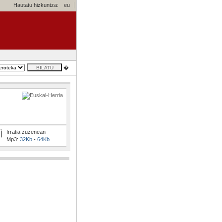
Hautatu hizkuntza:
eu
�
Irratia zuzenean
Mp3:
32Kb
-
64Kb