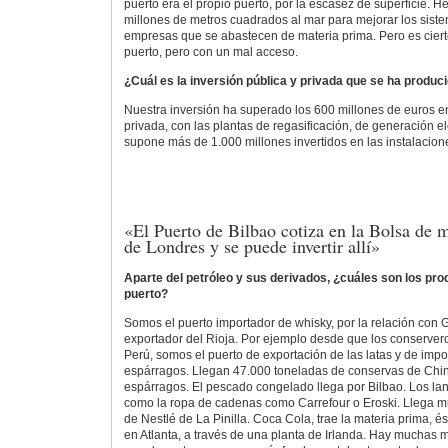
puerto era el propio puerto, por la escasez de superficie.
millones de metros cuadrados al mar para mejorar los sist
empresas que se abastecen de materia prima. Pero es cier
puerto, pero con un mal acceso.
¿Cuál es la inversión pública y privada que se ha produci
Nuestra inversión ha superado los 600 millones de euros en
privada, con las plantas de regasificación, de generación el
supone más de 1.000 millones invertidos en las instalacione
«El Puerto de Bilbao cotiza en la Bolsa de m
de Londres y se puede invertir allí»
Aparte del petróleo y sus derivados, ¿cuáles son los pro
puerto?
Somos el puerto importador de whisky, por la relación con G
exportador del Rioja. Por ejemplo desde que los conservero
Perú, somos el puerto de exportación de las latas y de impo
espárragos. Llegan 47.000 toneladas de conservas de Chi
espárragos. El pescado congelado llega por Bilbao. Los la
como la ropa de cadenas como Carrefour o Eroski. Llega m
de Nestlé de La Pinilla. Coca Cola, trae la materia prima, é
en Atlanta, a través de una planta de Irlanda. Hay muchas 