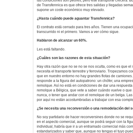
las condiciones son peores, pero ese transporte crecerá. B
de Transfennica es que ofrece tres salidas y llegadas sema
supone un coste económico muy elevado.
¿Hasta cuándo puede aguantar Transfennica?
El contrato está cerrado para tres años. Tienen una ocupa
transcurrido ni el primero. Vamos a ver cómo sigue.
Hablaron de alcanzar un 60%.
Les está faltando.
¿Cuáles son las razones de esta situación?
Hay otra razón que no se no se nos oculta, como es que el 
necesita el transporte terrestre y ferroviario. Tropezamos 
que en nuestro entorno no hay grandes flotas de camiones. 
responde a la figura del autopatrono: un chófer, una empre
remolque. Así no está en condiciones de dar una respuest
remolque a Bélgica, que vete a saber cuándo vuelve o que
nunca, o tener que andar con el remolque de un belga. L
por aquí no están acostumbradas a trabajar con esa comple
¿Se necesita una reconversión o una remodelación del s
No soy partidario de hacer reconversines donde no se requi
en el aspecto comercial, aunque se podrá seguir con la fig
individual, habría que ir a un entramado comercial más co
estandarizados y saber que, aunque no tengas el tuyo pued