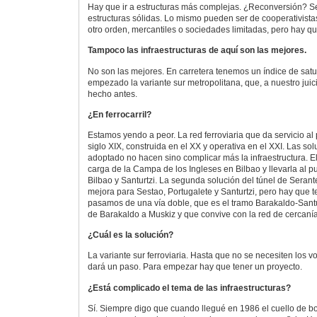
Hay que ir a estructuras más complejas. ¿Reconversión? Se
estructuras sólidas. Lo mismo pueden ser de cooperativist
otro orden, mercantiles o sociedades limitadas, pero hay q
Tampoco las infraestructuras de aquí son las mejores.
No son las mejores. En carretera tenemos un índice de satu
empezado la variante sur metropolitana, que, a nuestro jui
hecho antes.
¿En ferrocarril?
Estamos yendo a peor. La red ferroviaria que da servicio al
siglo XIX, construida en el XX y operativa en el XXI. Las s
adoptado no hacen sino complicar más la infraestructura. El
carga de la Campa de los Ingleses en Bilbao y llevarla al pu
Bilbao y Santurtzi. La segunda solución del túnel de Seran
mejora para Sestao, Portugalete y Santurtzi, pero hay que 
pasamos de una vía doble, que es el tramo Barakaldo-Santurt
de Barakaldo a Muskiz y que convive con la red de cercanía
¿Cuál es la solución?
La variante sur ferroviaria. Hasta que no se necesiten los 
dará un paso. Para empezar hay que tener un proyecto.
¿Está complicado el tema de las infraestructuras?
Sí. Siempre digo que cuando llegué en 1986 el cuello de bot