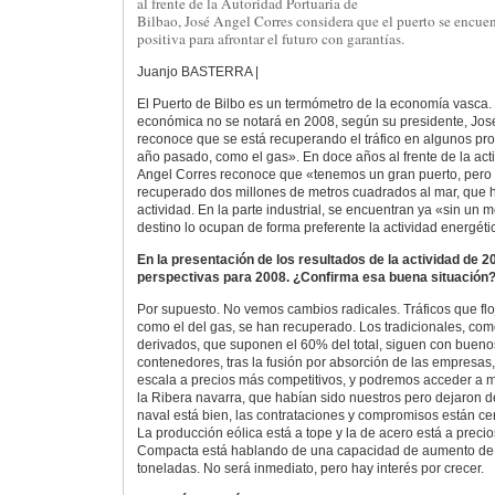
al frente de la Autoridad Portuaria de
Bilbao, José Angel Corres considera que el puerto se encuen
positiva para afrontar el futuro con garantías.
Juanjo BASTERRA |
El Puerto de Bilbo es un termómetro de la economía vasca. 
económica no se notará en 2008, según su presidente, Jos
reconoce que se está recuperando el tráfico en algunos pro
año pasado, como el gas». En doce años al frente de la acti
Angel Corres reconoce que «tenemos un gran puerto, pero
recuperado dos millones de metros cuadrados al mar, que h
actividad. En la parte industrial, se encuentran ya «sin un 
destino lo ocupan de forma preferente la actividad energét
En la presentación de los resultados de la actividad de 
perspectivas para 2008. ¿Confirma esa buena situación
Por supuesto. No vemos cambios radicales. Tráficos que fl
como el del gas, se han recuperado. Los tradicionales, como
derivados, que suponen el 60% del total, siguen con buenos
contenedores, tras la fusión por absorción de las empresa
escala a precios más competitivos, y podremos acceder a 
la Ribera navarra, que habían sido nuestros pero dejaron d
naval está bien, las contrataciones y compromisos están ce
La producción eólica está a tope y la de acero está a preci
Compacta está hablando de una capacidad de aumento de 
toneladas. No será inmediato, pero hay interés por crecer.