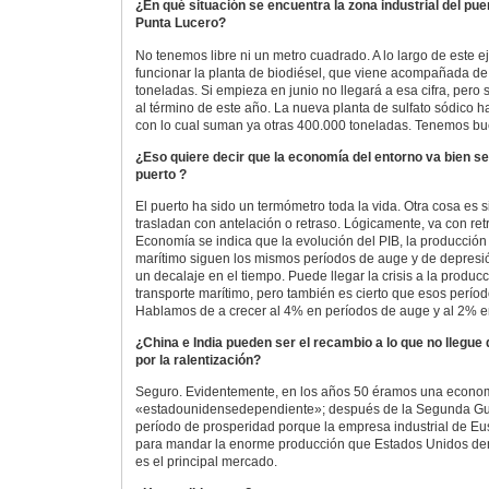
¿En qué situación se encuentra la zona industrial del pue
Punta Lucero?
No tenemos libre ni un metro cuadrado. A lo largo de este e
funcionar la planta de biodiésel, que viene acompañada de 
toneladas. Si empieza en junio no llegará a esa cifra, pero
al término de este año. La nueva planta de sulfato sódico
con lo cual suman ya otras 400.000 toneladas. Tenemos bu
¿Eso quiere decir que la economía del entorno va bien s
puerto ?
El puerto ha sido un termómetro toda la vida. Otra cosa es s
trasladan con antelación o retraso. Lógicamente, va con re
Economía se indica que la evolución del PIB, la producción i
marítimo siguen los mismos períodos de auge y de depres
un decalaje en el tiempo. Puede llegar la crisis a la producc
transporte marítimo, pero también es cierto que esos perí
Hablamos de a crecer al 4% en períodos de auge y al 2% e
¿China e India pueden ser el recambio a lo que no llegu
por la ralentización?
Seguro. Evidentemente, en los años 50 éramos una econo
«estadounidensedependiente»; después de la Segunda Gue
período de prosperidad porque la empresa industrial de Eu
para mandar la enorme producción que Estados Unidos de
es el principal mercado.