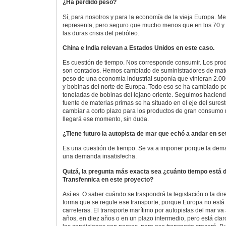
¿Ha perdido peso?
Sí, para nosotros y para la economía de la vieja Europa. Me
representa, pero seguro que mucho menos que en los 70 y
las duras crisis del petróleo.
China e India relevan a Estados Unidos en este caso.
Es cuestión de tiempo. Nos corresponde consumir. Los pr
son contados. Hemos cambiado de suministradores de mater
peso de una economía industrial suponía que vinieran 2.00
y bobinas del norte de Europa. Todo eso se ha cambiado p
toneladas de bobinas del lejano oriente. Seguimos haciend
fuente de materias primas se ha situado en el eje del surest
cambiar a corto plazo para los productos de gran consumo n
llegará ese momento, sin duda.
¿Tiene futuro la autopista de mar que echó a andar en s
Es una cuestión de tiempo. Se va a imponer porque la dema
una demanda insatisfecha.
Quizá, la pregunta más exacta sea ¿cuánto tiempo está 
Transfennica en este proyecto?
Así es. O saber cuándo se traspondrá la legislación o la dire
forma que se regule ese transporte, porque Europa no está
carreteras. El transporte marítimo por autopistas del mar va 
años, en diez años o en un plazo intermedio, pero está claro 