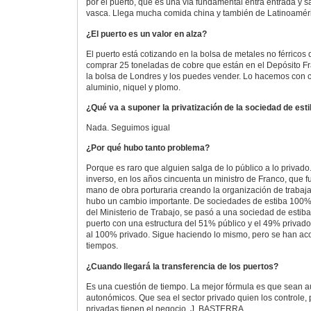
por el puerto, que es una vía fundamental entra entrada y s
vasca. Llega mucha comida china y también de Latinoamér
¿El puerto es un valor en alza?
El puerto está cotizando en la bolsa de metales no férrico
comprar 25 toneladas de cobre que están en el Depósito Fr
la bolsa de Londres y los puedes vender. Lo hacemos con co
aluminio, niquel y plomo.
¿Qué va a suponer la privatización de la sociedad de est
Nada. Seguimos igual
¿Por qué hubo tanto problema?
Porque es raro que alguien salga de lo público a lo privad
inverso, en los años cincuenta un ministro de Franco, que fu
mano de obra porturaria creando la organización de trabaj
hubo un cambio importante. De sociedades de estiba 100%
del Ministerio de Trabajo, se pasó a una sociedad de estib
puerto con una estructura del 51% público y el 49% priva
al 100% privado. Sigue haciendo lo mismo, pero se han a
tiempos.
¿Cuando llegará la transferencia de los puertos?
Es una cuestión de tiempo. La mejor fórmula es que sean 
autonómicos. Que sea el sector privado quien los controle
privadas tienen el negocio.
J, BASTERRA