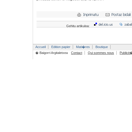
Gehitu artikuloa:
Accueil
Edition papier
Mati�res
Boutique
� Baigorri Argitaletxea
Contact
Qui sommes nous
Publicit