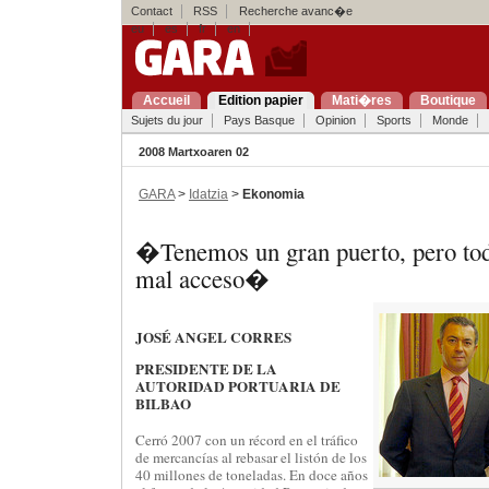
Contact
RSS
Recherche avanc�e
eu
es
fr
en
Accueil
Edition papier
Mati�res
Boutique
Sujets du jour
Pays Basque
Opinion
Sports
Monde
2008 Martxoaren 02
GARA
>
Idatzia
>
Ekonomia
�Tenemos un gran puerto, pero t
mal acceso�
JOSÉ ANGEL CORRES
PRESIDENTE DE LA
AUTORIDAD PORTUARIA DE
BILBAO
Cerró 2007 con un récord en el tráfico
de mercancías al rebasar el listón de los
40 millones de toneladas. En doce años