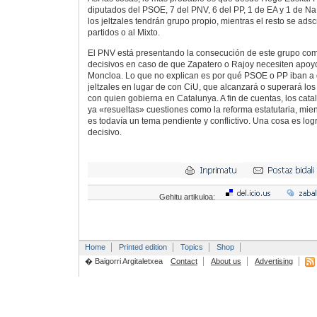
diputados del PSOE, 7 del PNV, 6 del PP, 1 de EA y 1 de NaB
los jeltzales tendrán grupo propio, mientras el resto se adsc
partidos o al Mixto.
El PNV está presentando la consecución de este grupo com
decisivos en caso de que Zapatero o Rajoy necesiten apoyo
Moncloa. Lo que no explican es por qué PSOE o PP iban a 
jeltzales en lugar de con CiU, que alcanzará o superará lo
con quien gobierna en Catalunya. A fin de cuentas, los cata
ya «resueltas» cuestiones como la reforma estatutaria, mie
es todavía un tema pendiente y conflictivo. Una cosa es logr
decisivo.
Gehitu artikuloa:
Home
Printed edition
Topics
Shop
� Baigorri Argitaletxea
Contact
About us
Advertising