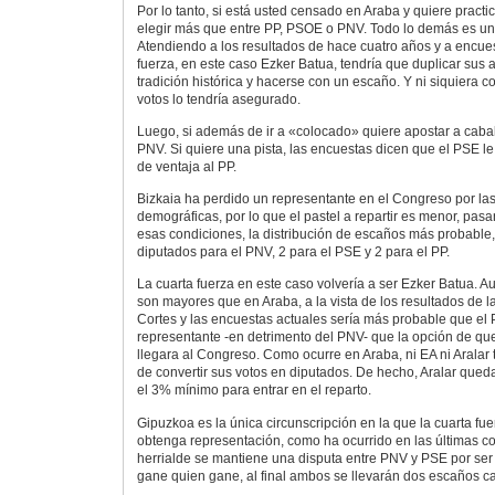
Por lo tanto, si está usted censado en Araba y quiere practic
elegir más que entre PP, PSOE o PNV. Todo lo demás es un 
Atendiendo a los resultados de hace cuatro años y a encues
fuerza, en este caso Ezker Batua, tendría que duplicar sus
tradición histórica y hacerse con un escaño. Y ni siquiera 
votos lo tendría asegurado.
Luego, si además de ir a «colocado» quiere apostar a cabal
PNV. Si quiere una pista, las encuestas dicen que el PSE 
de ventaja al PP.
Bizkaia ha perdido un representante en el Congreso por la
demográficas, por lo que el pastel a repartir es menor, pas
esas condiciones, la distribución de escaños más probable,
diputados para el PNV, 2 para el PSE y 2 para el PP.
La cuarta fuerza en este caso volvería a ser Ezker Batua. 
son mayores que en Araba, a la vista de los resultados de l
Cortes y las encuestas actuales sería más probable que el 
representante -en detrimento del PNV- que la opción de qu
llegara al Congreso. Como ocurre en Araba, ni EA ni Aralar 
de convertir sus votos en diputados. De hecho, Aralar queda
el 3% mínimo para entrar en el reparto.
Gipuzkoa es la única circunscripción en la que la cuarta fu
obtenga representación, como ha ocurrido en las últimas co
herrialde se mantiene una disputa entre PNV y PSE por ser 
gane quien gane, al final ambos se llevarán dos escaños c