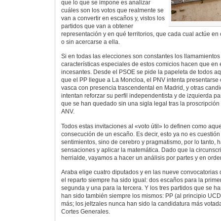
que lo que se impone es analizar
cuáles son los votos que realmente se
van a convertir en escaños y, vistos los
partidos que van a obtener
representación y en qué territorios, que cada cual actúe en
o sin acercarse a ella.
Si en todas las elecciones son constantes los llamamientos a
características especiales de estos comicios hacen que en 
incesantes. Desde el PSOE se pide la papeleta de todos aq
que el PP llegue a La Moncloa, el PNV intenta presentarse 
vasca con presencia trascendental en Madrid, y otras candi
intentan reforzar su perfil independentista y de izquierda pa
que se han quedado sin una sigla legal tras la proscripció
ANV.
Todos estas invitaciones al «voto útil» lo definen como aqu
consecución de un escaño. Es decir, esto ya no es cuestión
sentimientos, sino de cerebro y pragmatismo, por lo tanto, h
sensaciones y aplicar la matemática. Dado que la circunscri
herrialde, vayamos a hacer un análisis por partes y en orden
Araba elige cuatro diputados y en las nueve convocatoria
el reparto siempre ha sido igual: dos escaños para la prime
segunda y una para la tercera. Y los tres partidos que se h
han sido también siempre los mismos: PP (al principio UC
más; los jeltzales nunca han sido la candidatura más votad
Cortes Generales.