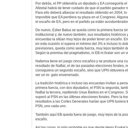
Por detrás, el PP obtendría un diputado y EA conseguiría el
Altzelai habrá de tener cuidado de que el partido ganador no
Para ello deberá afianzar el resultado obtenido en 2004, lo
imposible que EA perdiera su plaza en el Congreso. Alguna
el escaño de EA, pero en el partido ya están acostumbrados
De nuevo, Ezker Batua se queda como la primera fuerza si
institucional y, de nuevo también, sus resultados históricos 
encuestas la sitúan muy lejos de poder tener un escaño. En
en esta ocasión sí supera el mínimo del 3% e incluso lo dob
previsiones, queda como sexta fuerza, muy lejos también de
Según la premisa del pragmatismo, ni EB ni Aralar son un vo
Nafarroa tiene en juego cinco escaños y se produce una cur
resultado de NaBai, el de las pasadas elecciones forales, n
consiguiera un segundo escaño, sino que UPN obtuviera el 
ser un re- galo envenenado.
La tradición histórica e incluso las encuestas invitan a pen
primera fuerza, con dos diputados; el PSN la segunda, tamb
NaBai la tercera, repitiendo Uxue Barkos en el Congreso. 
superó al PSN en las últimas elecciones forales. Pero la tr
resultados a las Cortes Generales harían que UPN tuviera t
PSN, uno cada uno.
También aquí EB queda fuera de juego, muy lejos de la posi
escaño.
Así las cosas, lo más probable es que desde Hego Euskal 