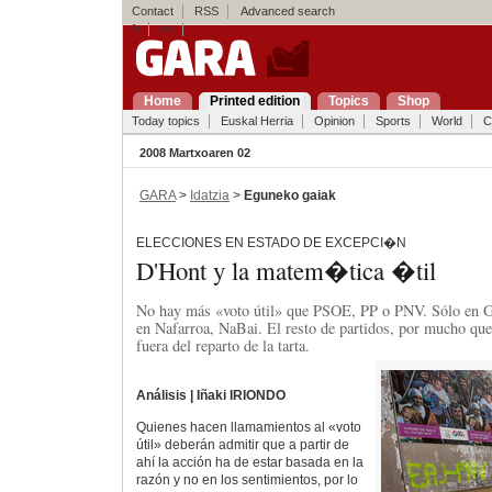
Contact
RSS
Advanced search
fr
en
Home
Printed edition
Topics
Shop
Today topics
Euskal Herria
Opinion
Sports
World
C
2008 Martxoaren 02
GARA
>
Idatzia
>
Eguneko gaiak
ELECCIONES EN ESTADO DE EXCEPCI�N
D'Hont y la matem�tica �til
No hay más «voto útil» que PSOE, PP o PNV. Sólo en 
en Nafarroa, NaBai. El resto de partidos, por mucho que
fuera del reparto de la tarta.
Análisis | Iñaki IRIONDO
Quienes hacen llamamientos al «voto
útil» deberán admitir que a partir de
ahí la acción ha de estar basada en la
razón y no en los sentimientos, por lo