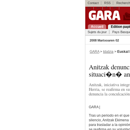
Contact
RSS
Recherch
eu
es
fr
en
Accueil
Edition pap
Sujets du jour
Pays Basqu
2008 Martxoaren 02
GARA
>
Idatzia
>
Euskal 
Anitzak denun
situaci�n� ant
Anitzak, iniciativa inte
Herria, se reafirma en su
denuncia la conculcación 
GARA |
Tras un periodo en el qu
silencio, Anitzak Ekimena
para trasladar a la opinió
se reafirma en su volunta