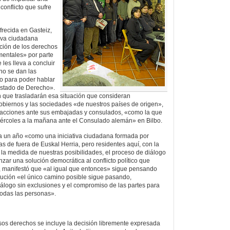
conflicto que sufre
recida en Gasteiz,
tiva ciudadana
ción de los derechos
ementales» por parte
 les lleva a concluir
o se dan las
o para poder hablar
Estado de Derecho».
 que trasladarán esa situación que consideran
obiernos y las sociedades «de nuestros países de origen»,
n acciones ante sus embajadas y consulados, «como la que
iércoles a la mañana ante el Consulado alemán» en Bilbo.
ya un año «como una iniciativa ciudadana formada por
s de fuera de Euskal Herria, pero residentes aquí, con la
n la medida de nuestras posibilidades, el proceso de diálogo
anzar una solución democrática al conflicto político que
 manifestó que «al igual que entonces» sigue pensando
lución «el único camino posible sigue pasando,
álogo sin exclusiones y el compromiso de las partes para
todas las personas».
sos derechos se incluye la decisión libremente expresada