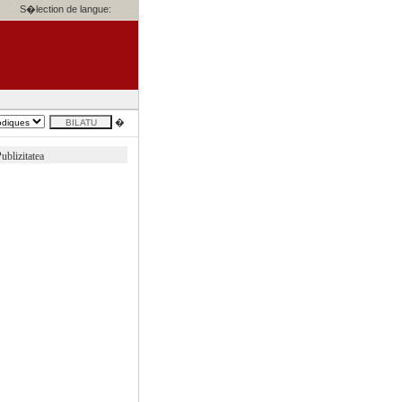
S�lection de langue:
�
ublizitatea