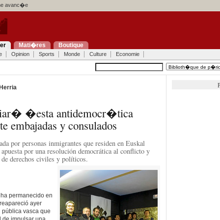
e avanc�e
ier
Mati�res
Boutique
e
Opinion
Sports
Monde
Culture
Economie
P
Herria
ciar� �esta antidemocr�tica
e embajadas y consulados
grada por personas inmigrantes que residen en Euskal
 apuesta por una resolución democrática al conflicto y
de derechos civiles y políticos.
e ha permanecido en
 reapareció ayer
n pública vasca que
d de impulsar una