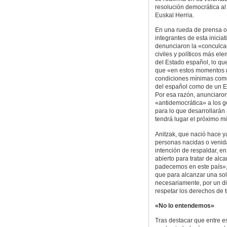
resolución democrática al 
Euskal Herria.
En una rueda de prensa of
integrantes de esta inicia
denunciaron la «conculca
civiles y políticos más el
del Estado español, lo que
que «en estos momentos n
condiciones mínimas com
del español como de un 
Por esa razón, anunciaron
«antidemocrática» a los g
para lo que desarrollará
tendrá lugar el próximo m
Anitzak, que nació hace 
personas nacidas o venida
intención de respaldar, e
abierto para tratar de alc
padecemos en este país»,
que para alcanzar una so
necesariamente, por un di
respetar los derechos de 
«No lo entendemos»
Tras destacar que entre e